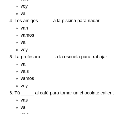
voy
va
Los amigos _____ a la piscina para nadar.
van
vamos
va
voy
La profesora _____ a la escuela para trabajar.
va
vais
vamos
voy
Tú _____ al café para tomar un chocolate calient
vas
va