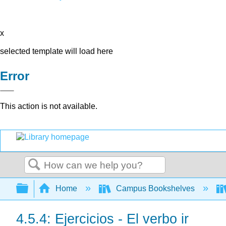
x
selected template will load here
Error
This action is not available.
Search
Expand/collapse global hierarchy
Home
Campus Bookshelves
4.5.4: Ejercicios - El verbo ir