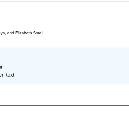
oya, and Elizabeth Small
ir
en text