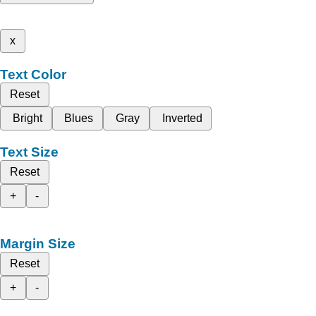
x
Text Color
Reset
Bright
Blues
Gray
Inverted
Text Size
Reset
+
-
Margin Size
Reset
+
-