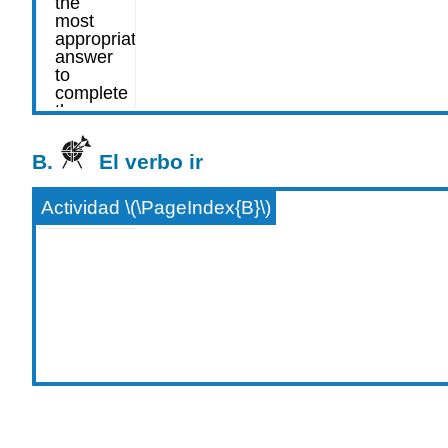
B.
El verbo ir
Actividad \(\PageIndex{B}\)