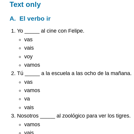
Text only
A. El verbo ir
Yo _____ al cine con Felipe.
vas
vais
voy
vamos
Tú _____ a la escuela a las ocho de la mañana.
vas
vamos
va
vais
Nosotros _____ al zoológico para ver los tigres.
vamos
vais