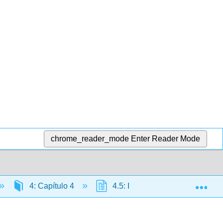
chrome_reader_mode
Enter Reader Mode
Exp
4: Capítulo 4
4.5: Introduction to ¿Adónde v