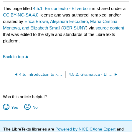
This page titled
4.5.1: En contexto - El verbo ir
is shared under a
CC BY-NC-SA 4.0
license and was authored, remixed, and/or
curated by
Erica Brown, Alejandra Escudero, María Cristina
Montoya, and Elizabeth Small
(
OER SUNY
) via
source content
that was edited to the style and standards of the LibreTexts
platform.
Back to top
4.5: Introduction to ¿Adónde vas?
4.5.2: Gramática - El verbo ir
Was this article helpful?
Yes
No
The LibreTexts libraries are
Powered by NICE CXone Expert
and