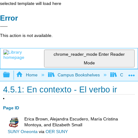
selected template will load here
Error
This action is not available.
chrome_reader_mode
Enter Reader
Mode
Expand/collapse global hierarchy
Home
Campus Bookshelves
Cypress 
4.5.1: En contexto - El verbo ir
Page ID
Erica Brown, Alejandra Escudero, María Cristina
Montoya, and Elizabeth Small
SUNY Oneonta
via
OER SUNY