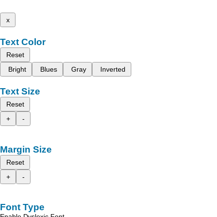
x
Text Color
Reset
Bright
Blues
Gray
Inverted
Text Size
Reset
+
-
Margin Size
Reset
+
-
Font Type
Enable Dyslexic Font