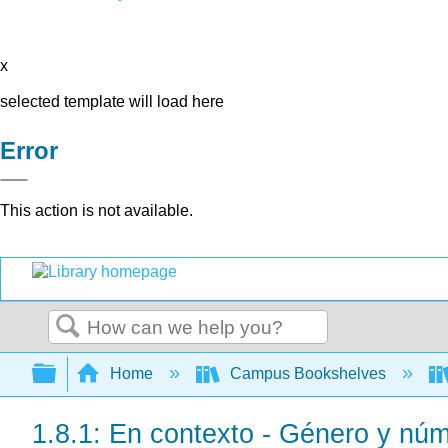
x
selected template will load here
Error
This action is not available.
Search
Expand/collapse global hierarchy
Home
Campus Bookshelves
1.8.1: En contexto - Género y núm