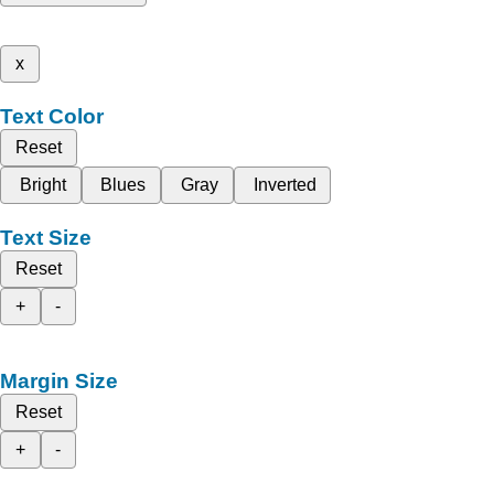
x
Text Color
Reset
Bright
Blues
Gray
Inverted
Text Size
Reset
+
-
Margin Size
Reset
+
-