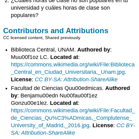
¿Cuáles horas de clase no son populares en tu
universidad y cuáles horas de clase son
populares?
Contributors and Attributions
CC licensed content, Shared previously
Biblioteca Central, UNAM.
Authored by
:
Muu00f1oz LC.
Located at
:
https://commons.wikimedia.org/wiki/File:Biblioteca
_Central_en_Ciudad_Universitaria,_Unam.jpg
.
License
:
CC BY-SA: Attribution-ShareAlike
Facultad de Ciencias Quu00edmicas.
Authored
by
: Benjamu00edn Nu00fau00f1ez
Gonzu00e1lez.
Located at
:
https://commons.wikimedia.org/wiki/File:Facultad_
de_Ciencias_Qu%C3%ADmicas,_Complutense_
University_of_Madrid,_2016.jpg
.
License
:
CC BY-
SA: Attribution-ShareAlike