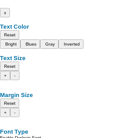
x
Text Color
Reset
Bright
Blues
Gray
Inverted
Text Size
Reset
+
-
Margin Size
Reset
+
-
Font Type
Enable Dyslexic Font