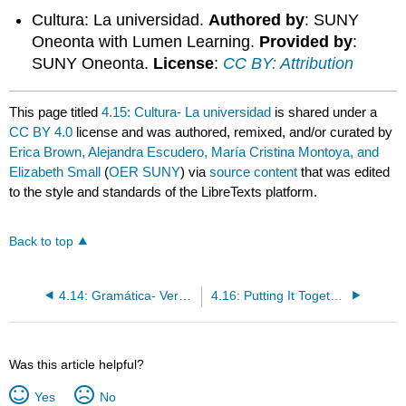
Cultura: La universidad.
Authored by
: SUNY
Oneonta with Lumen Learning.
Provided by
:
SUNY Oneonta.
License
:
CC BY: Attribution
This page titled
4.15: Cultura- La universidad
is shared under a
CC BY 4.0
license and was authored, remixed, and/or curated by
Erica Brown, Alejandra Escudero, María Cristina Montoya, and
Elizabeth Small
(
OER SUNY
) via
source content
that was edited
to the style and standards of the LibreTexts platform.
Back to top
4.14: Gramática- Verbos irregulares en la forma de “yo”
4.16: Putting It Together- ¿Tienes prisa?
Was this article helpful?
Yes
No