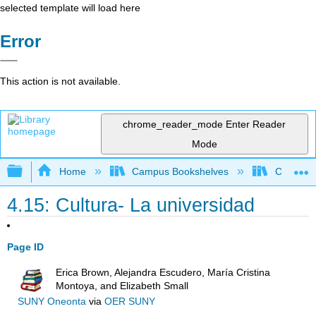
selected template will load here
Error
This action is not available.
chrome_reader_mode
Enter Reader
Mode
Expand/collapse global hierarchy
Home
Campus Bookshelves
Chabot C
4.15: Cultura- La universidad
Page ID
Erica Brown, Alejandra Escudero, María Cristina
Montoya, and Elizabeth Small
SUNY Oneonta
via
OER SUNY