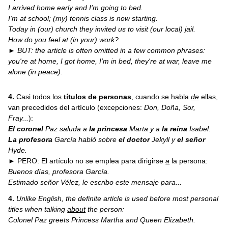
I arrived home early and I'm going to bed.
I'm at school; (my) tennis class is now starting.
Today in (our) church they invited us to visit (our local) jail.
How do you feel at (in your) work?
► BUT: the article is often omitted in a few common phrases:
you're at home, I got home, I'm in bed, they're at war, leave me
alone (in peace).
4.
Casi todos los
títulos de personas
, cuando se habla
de
ellas,
van precedidos del artículo (excepciones:
Don, Doña, Sor,
Fray...
):
El
coronel
Paz saluda a
la princesa
Marta y a
la
reina
Isabel.
La profesora
García habló sobre
el doctor
Jekyll
y
el señor
Hyde.
► PERO: El artículo no se emplea para dirigirse
a
la persona:
Buenos días, profesora García.
Estimado señor Vélez, le escribo este mensaje para...
4.
Unlike English, the definite article is used before most personal
titles when talking
about
the person:
Colonel Paz greets Princess Martha and Queen Elizabeth.