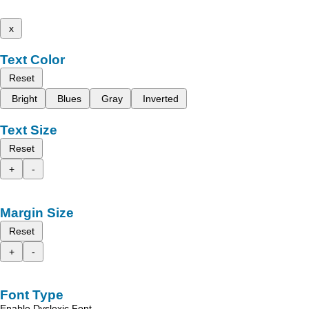
x
Text Color
Reset
Bright
Blues
Gray
Inverted
Text Size
Reset
+
-
Margin Size
Reset
+
-
Font Type
Enable Dyslexic Font