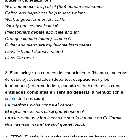
article in generalizations:
Is
War and peace are part of (the) human experience.
Used:
Coffee and happiness help to lose weight.
Work is good for mental health.
Society puts criminals in jail.
Philosophers debate about life and art.
Oranges contain (some) vitamin C.
Guitar and piano are my favorite instruments.
I love fish but I detest seafood.
Lions like meat.
2.
Esto incluye los campos del conocimiento (idiomas, materias
de estudio), actividades (deportes, ocupaciones) y los
fenómenos (enfermedades), cuando se habla de ellos como
entidades completas en sentido general
(a menudo son el
sujeto
de la oración):
La
medicina lucha contra
el
cáncer.
El
inglés no es más difícil que
el
español.
Los
terremotos y
los
incendios son frecuentes en California.
Nos interesa más
el
béisbol que
el
fútbol.
► PERO: El artículo se omite casi siempre en frases comunes