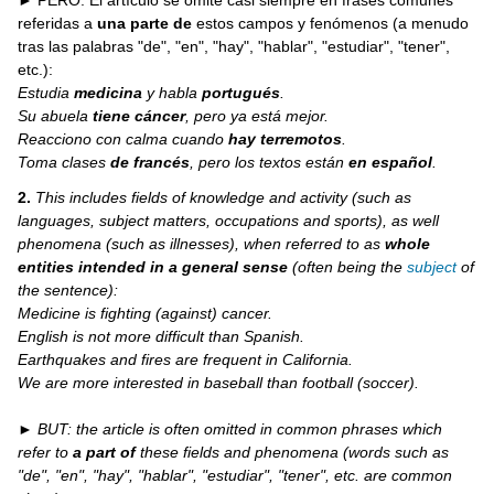
referidas a
una parte de
estos campos y fenómenos (a menudo
tras las palabras "de", "en", "hay", "hablar", "estudiar", "tener",
etc.):
Estudia
medicina
y habla
portugués
.
Su abuela
tiene
cáncer
, pero ya está mejor.
Reacciono con calma cuando
hay
terremotos
.
Toma clases
de
francés
, pero los textos están
en
español
.
2.
This includes fields of knowledge and activity (such as
languages, subject matters, occupations and sports), as well
phenomena (such as illnesses), when referred to as
whole
entities intended in a general sense
(often being the
subject
of
the sentence):
Medicine is fighting (against) cancer.
English is not more difficult than Spanish.
Earthquakes and fires are frequent in California.
We are more interested in baseball than football (soccer).
► BUT: the article is often omitted in common phrases which
refer to
a part of
these fields and phenomena (words such as
"de", "en", "hay", "hablar", "estudiar", "tener", etc. are common