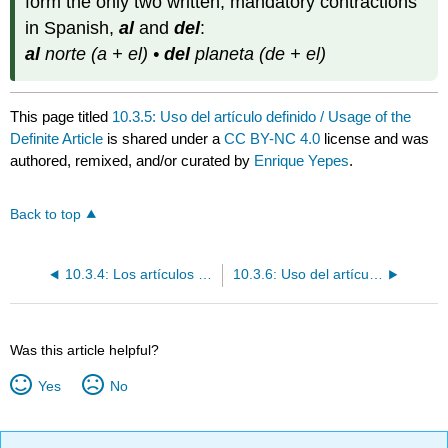
form the only two written, mandatory contractions
in Spanish,
al
and
del
:
al
norte (a + el) •
del
planeta (de + el)
This page titled
10.3.5: Uso del artículo definido / Usage of the
Definite Article
is shared under a
CC BY-NC 4.0
license and was
authored, remixed, and/or curated by
Enrique Yepes
.
Back to top
10.3.4: Los artículos / Articles
10.3.6: Uso del artículo indefinido / Usage of the Indefinite Article
Was this article helpful?
Yes
No