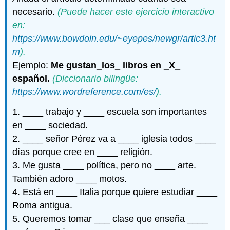
necesario.
(Puede hacer este ejercicio interactivo
en:
https://www.bowdoin.edu/~eyepes/newgr/artic3.ht
m
).
Ejemplo:
Me gustan_
los
_ libros en _
X
_
español.
(Diccionario bilingüe:
https://www.wordreference.com/es/
).
1. ____ trabajo y ____ escuela son importantes
en ____ sociedad.
2. ____ señor Pérez va a ____ iglesia todos ____
días porque cree en ____ religión.
3. Me gusta ____ política, pero no ____ arte.
También adoro ____ motos.
4. Está en ____ Italia porque quiere estudiar ____
Roma antigua.
5. Queremos tomar ___ clase que enseña ____