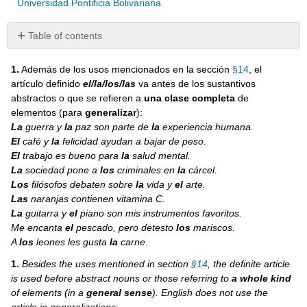
Universidad Pontificia Bolivariana
Table of contents
Contracciones:
al,
1.
Además de los usos mencionados en la sección
§14
, el
del
artículo definido
el/la/los/las
va antes de los sustantivos
abstractos o que se refieren a
una clase completa
de
¡A
practicar!
elementos (para
generalizar
):
La
guerra y
la
paz son parte de
la
experiencia humana.
Práctica
El
café y
la
felicidad ayudan a bajar de peso
.
15
El
trabajo es bueno para
la
salud mental.
Resumen
La
sociedad pone a
los
criminales en
la
cárcel.
/
Los
filósofos debaten sobre
la
vida y
el
arte.
Summary
Las
naranjas contienen vitamina C.
El
La
guitarra y
el
piano son mis instrumentos favoritos.
artículo
Me encanta
el
pescado, pero detesto
los
mariscos.
definido
A
los
leones les gusta
la
carne.
se
usa:
1.
Besides the uses mentioned in section
§14
, the definite article
is used before abstract nouns or those referring to
a whole kind
The
Definite
of elements (in a
general sense
). English does not use the
Article