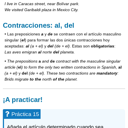
I live in Caracas street, near Bolívar park.
We visited Garibaldi plaza in Mexico City.
Contracciones: al, del
• Las preposiciones
a
y
de
se contraen con el artículo masculino
singular (
el
) para formar las dos únicas contracciones hoy
aceptadas:
al
(a + el)
y
del
(de + el)
. Estas son
obligatorias
:
Las aves emigran
al
norte
del
planeta.
• The prepositions
a
and
de
contract with the masculine singular
article (
el
) to form the only two written contractions in Spanish,
al
(a + el)
y
del
(de + el)
. These two contractions are
mandatory
:
Brids migrate
to the
north
of the
planet.
¡A practicar!
Práctica 15
Añada el artículo determinado cuando sea