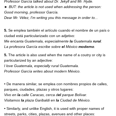
Professor García talked about Dr. Jekyll and Mr. Hyde.
► BUT: the article is not used when addressing the person:
Good morning, professor García.
Dear Mr. Vélez, I'm writing you this message in order to...
5.
Se emplea también el artículo cuando el nombre de un país o
ciudad está particularizado con un adjetivo:
Me encanta Guatemala, especialmente
la
Guatemala
rural
.
La profesora García escribe sobre
el
México
moderno
.
5.
The article is also used when the name of a coutry or city is
particularized by an adjective:
I love Guatemala, especially rural Guatemala.
Professor García writes about modern México.
• De manera similar, se emplea con nombres propios de calles,
parques, ciudades, plazas y otros lugares:
Vivo en
la
calle Caracas, cerca d
el
parque Bolívar.
Visitamos
la
plaza Garibaldi en
la
Ciudad de México.
• Similarly, and unlike English, it is used with proper names of
streets, parks, cities, plazas, avenues and other places: