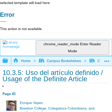
selected template will load here
Error
This action is not available.
chrome_reader_mode
Enter Reader
Mode
Expand/collapse global hierarchy
Home
Campus Bookshelves
Cañada 
10.3.5: Uso del artículo definido /
Usage of the Definite Article
Page ID
Enrique Yepes
Bowdoin College, Colegiatura Colombiana, and