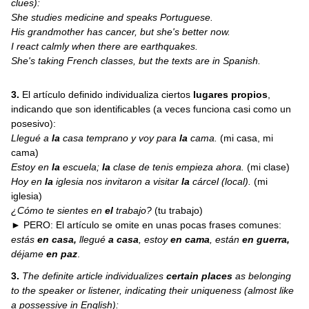
clues):
She studies medicine and speaks Portuguese.
His grandmother has cancer, but she's better now.
I react calmly when there are earthquakes.
She's taking French classes, but the texts are in Spanish.
3.
El artículo definido individualiza ciertos
lugares propios
,
indicando que son identificables (a veces funciona casi como un
posesivo):
Llegué a
la
casa temprano y voy para
la
cama.
(mi casa, mi
cama)
Estoy en
la
escuela;
la
clase de tenis empieza ahora.
(mi clase)
Hoy en
la
iglesia nos invitaron a visitar
la
cárcel (local).
(mi
iglesia)
¿Cómo te sientes en
el
trabajo?
(tu trabajo)
► PERO: El artículo se omite en unas pocas frases comunes:
estás
en casa,
llegué
a casa
, estoy
en cama
, están
en guerra,
déjame
en paz
.
3.
The definite article individualizes
certain places
as belonging
to the speaker or listener, indicating their uniqueness (almost like
a possessive in English):