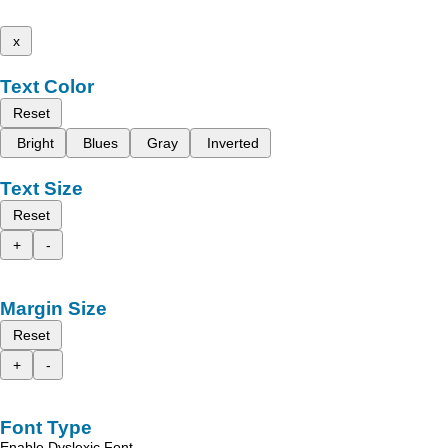
x
Text Color
Reset
Bright
Blues
Gray
Inverted
Text Size
Reset
+
-
Margin Size
Reset
+
-
Font Type
Enable Dyslexic Font