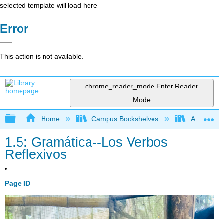
selected template will load here
Error
This action is not available.
chrome_reader_mode
Enter Reader
Mode
Expand/collapse global hierarchy
Home
Campus Bookshelves
Aurora Un
1.5: Gramática--Los Verbos
Reflexivos
Page ID