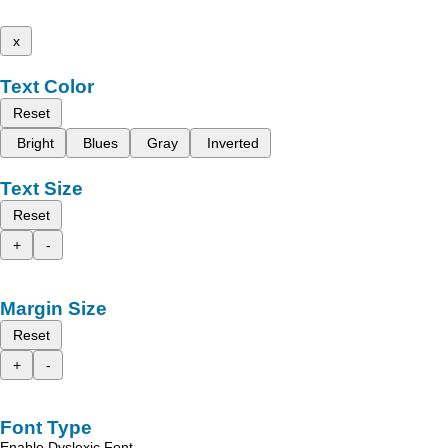
x
Text Color
Reset
Bright
Blues
Gray
Inverted
Text Size
Reset
+
-
Margin Size
Reset
+
-
Font Type
Enable Dyslexic Font