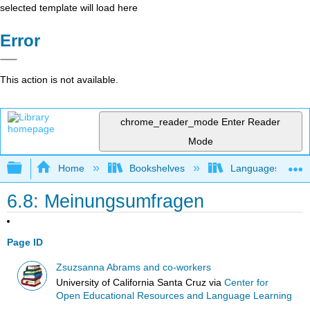
selected template will load here
Error
This action is not available.
chrome_reader_mode
Enter Reader
Mode
Expand/collapse global hierarchy
Home
Bookshelves
Languages
6.8: Meinungsumfragen
Page ID
Zsuzsanna Abrams and co-workers
University of California Santa Cruz
via
Center for
Open Educational Resources and Language Learning