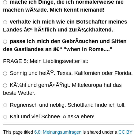
mache ich Dinge, die ich normalerweise nie
machen wÃ¼rde. Mich kennt niemand!
verhalte ich mich wie ein Botschafter meines
Landes â€“ hÃ¶flich und zurÃ¼ckhaltend.
passe ich mich den GebrÃ¤uchen und Sitten
des Gastlandes an â€“ "when in Rome...."
FRAGE 5: Mein Lieblingswetter ist:
Sonnig und heiÃŸ. Texas, Kalifornien oder Florida.
KÃ¼hl und gemÃ¤ÃŸigt. Mitteleuropa hat das
beste Wetter.
Regnerisch und neblig. Schottland finde ich toll.
Kalt und viel Schnee. Alaska eben!
This page titled
6.8: Meinungsumfragen
is shared under a
CC BY