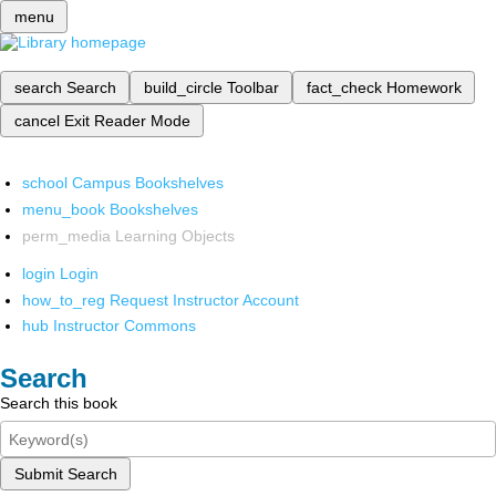
menu
search
Search
build_circle
Toolbar
fact_check
Homework
cancel
Exit Reader Mode
school
Campus Bookshelves
menu_book
Bookshelves
perm_media
Learning Objects
login
Login
how_to_reg
Request Instructor Account
hub
Instructor Commons
Search
Search this book
Submit Search