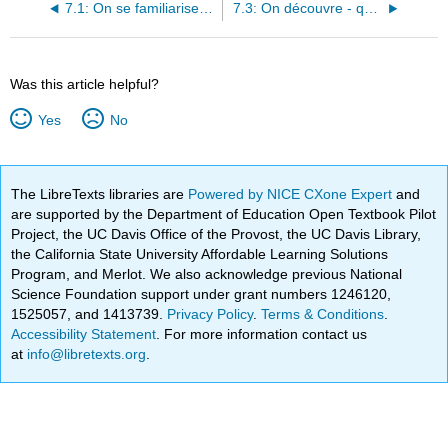
7.1: On se familiarise avec le vocabulaire
7.3: On découvre - qu’est-ce qu’on fait pendant les fêtes ?
Was this article helpful?
Yes
No
The LibreTexts libraries are
Powered by NICE CXone Expert
and
are supported by the Department of Education Open Textbook Pilot
Project, the UC Davis Office of the Provost, the UC Davis Library,
the California State University Affordable Learning Solutions
Program, and Merlot. We also acknowledge previous National
Science Foundation support under grant numbers 1246120,
1525057, and 1413739.
Privacy Policy
.
Terms & Conditions
.
Accessibility Statement
. For more information contact us
at
info@libretexts.org
.