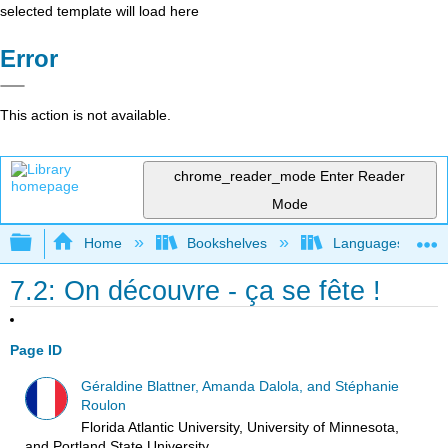
selected template will load here
Error
This action is not available.
chrome_reader_mode
Enter Reader
Mode
Expand/collapse global hierarchy
Home
Bookshelves
Languages
7.2: On découvre - ça se fête !
Page ID
Géraldine Blattner, Amanda Dalola, and Stéphanie
Roulon
Florida Atlantic University, University of Minnesota,
and Portland State University