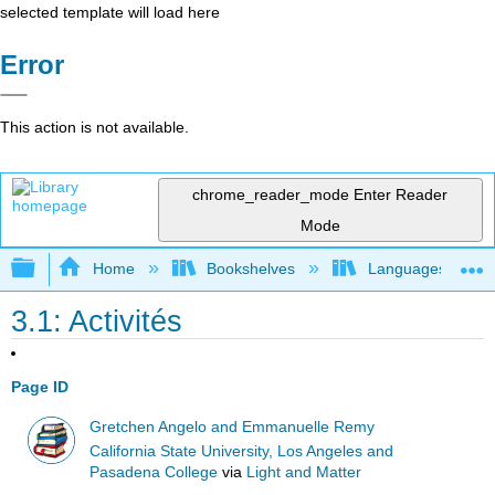
selected template will load here
Error
This action is not available.
chrome_reader_mode
Enter Reader
Mode
Expand/collapse global hierarchy
Home
Bookshelves
Languages
3.1: Activités
Page ID
Gretchen Angelo and Emmanuelle Remy
California State University, Los Angeles and
Pasadena College
via
Light and Matter