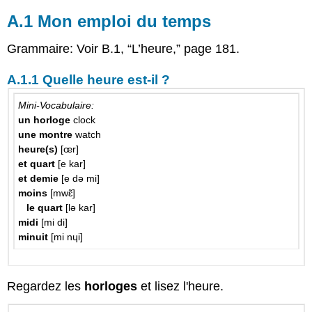
A.1 Mon emploi du temps
Grammaire: Voir B.1, “L’heure,” page 181.
A.1.1 Quelle heure est-il ?
Mini-Vocabulaire:
un horloge
clock
une montre
watch
heure(s)
[œr]
et quart
[e kar]
et demie
[e də mi]
moins
[mwɛ̃]
le quart
[lə kar]
midi
[mi di]
minuit
[mi nɥi]
Regardez les
horloges
et lisez l'heure.