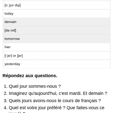
[o ʒur dɥi]
today
demain
[də mɛ̃]
tomorrow
hier
[i jɛr] or [jɛr]
yesterday
Répondez aux questions.
Quel jour sommes-nous ?
Imaginez qu'aujourd'hui, c'est mardi. Et demain ?
Quels jours avons-nous le cours de français ?
Quel est votre jour préféré ? Que faites-vous ce