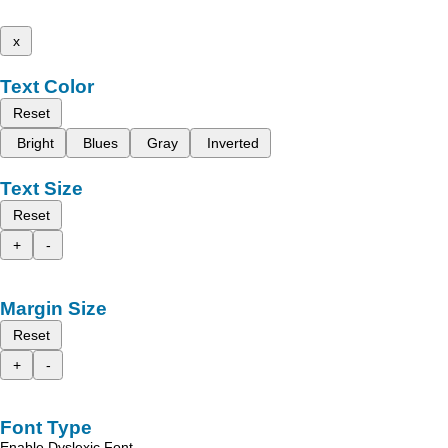
x
Text Color
Reset
Bright
Blues
Gray
Inverted
Text Size
Reset
+
-
Margin Size
Reset
+
-
Font Type
Enable Dyslexic Font