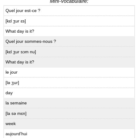
Mini-Vocabulaire:
Quel jour est-ce ?
[kɛl ʒur ɛs]
What day is it?
Quel jour sommes-nous ?
[kɛl ʒur sɔm nu]
What day is it?
le jour
[lə ʒur]
day
la semaine
[la sə mɛn]
week
aujourd'hui