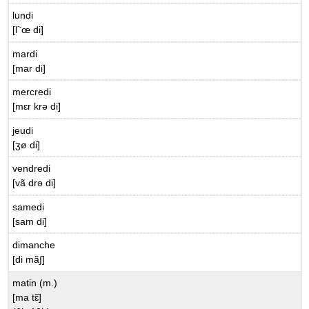
lundi
~
[l
œ di]
mardi
[mar di]
mercredi
[mɛr krə di]
jeudi
[ʒø di]
vendredi
[vã drə di]
samedi
[sam di]
dimanche
[di mã∫]
matin (m.)
[ma tɛ̃]