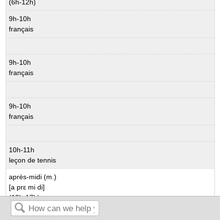
(6h-12h)
9h-10h
français
9h-10h
français
9h-10h
français
10h-11h
leçon de tennis
après-midi (m.)
[a prɛ mi di]
(12h-17h)
14h10-15h50