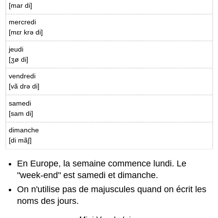
[mar di]
mercredi
[mɛr krə di]
jeudi
[ʒø di]
vendredi
[vã drə di]
samedi
[sam di]
dimanche
[di mã∫]
En Europe, la semaine commence lundi. Le
"week-end" est samedi et dimanche.
On n'utilise pas de majuscules quand on écrit les
noms des jours.