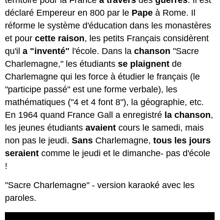
territoire pour la France
à travers
des
guerres
. Il est
déclaré Empereur en 800 par le
Pape
à Rome. Il
réforme le système d'éducation dans les monastères
et pour
cette
raison
, les petits Français considèrent
qu'il
a "inventé"
l'école. Dans la
chanson
"Sacre
Charlemagne," les étudiants
se plaignent
de
Charlemagne qui les force à étudier le français (le
"participe passé" est une forme verbale), les
mathématiques ("4 et 4 font 8"), la géographie, etc.
En 1964 quand France Gall a enregistré
la chanson
,
les jeunes étudiants
avaient
cours le samedi, mais
non pas le jeudi.
Sans
Charlemagne,
tous les jours
seraient
comme le jeudi et le dimanche- pas d'école
!
"Sacre Charlemagne" - version karaoké avec les
paroles.