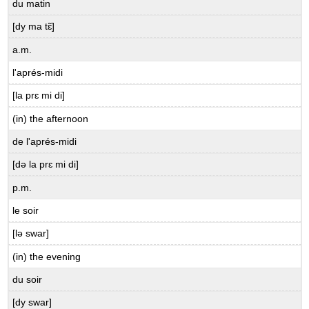
du matin
[dy ma tɛ̃]
a.m.
l'aprés-midi
[la prɛ mi di]
(in) the afternoon
de l'aprés-midi
[də la prɛ mi di]
p.m.
le soir
[lə swar]
(in) the evening
du soir
[dy swar]