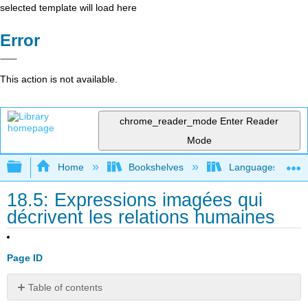
selected template will load here
Error
This action is not available.
chrome_reader_mode
Enter Reader
Mode
Expand/collapse global hierarchy
Home
Bookshelves
Languages
18.5: Expressions imagées qui
décrivent les relations humaines
Page ID
Table of contents
Objectif