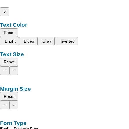
x
Text Color
Reset
Bright
Blues
Gray
Inverted
Text Size
Reset
+
-
Margin Size
Reset
+
-
Font Type
Enable Dyslexic Font