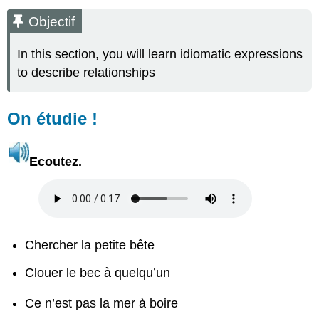
On
Objectif
étudie
!
In this section, you will learn idiomatic expressions
On
to describe relationships
pratique
!
Activité
On étudie !
A
On
approfondit
Ecoutez.
!
Ressources en
ligne
Exercice
1
Chercher la petite bête
Clouer le bec à quelqu’un
Ce n’est pas la mer à boire