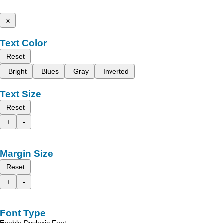
x
Text Color
Reset
Bright
Blues
Gray
Inverted
Text Size
Reset
+
-
Margin Size
Reset
+
-
Font Type
Enable Dyslexic Font