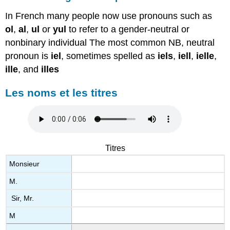
In French many people now use pronouns such as
ol
,
al
,
ul
or
yul
to refer to a gender-neutral or
nonbinary individual The most common NB, neutral
pronoun is
iel
, sometimes spelled as
iels
,
iell
,
ielle
,
ille
, and
illes
Les noms et les titres
Titres
Monsieur
M.
Sir, Mr.
M