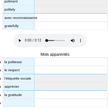
poliment
Ressources en
ligne
politely
Exercice
avec reconnaissance
1
:
gratefully
La
politesse
Mots apparentés
la politesse
le respect
l’étiquette sociale
apprécier
la gratitude