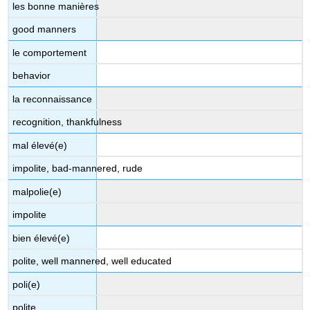
vs.
les bonne manières
tu
good manners
(toi,
te,
le comportement
t’)
L’identité
behavior
de
la reconnaissance
genre
:
recognition, thankfulness
Le
pronom
mal élevé(e)
iel
impolite, bad-mannered, rude
Les
noms
malpolie(e)
et
les
impolite
titres
bien élevé(e)
Note
polite, well mannered, well educated
Comment
faire
poli(e)
une
demande
polite