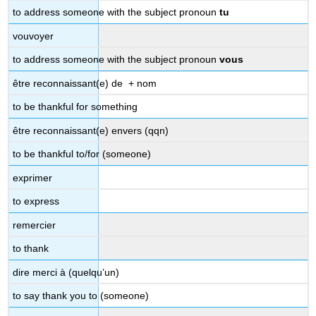
“sorry”
to address someone with the subject pronoun
tu
Formules
de
vouvoyer
vœux
to address someone with the subject pronoun
vous
Notes
culturelles
être reconnaissant(e) de + nom
Les
to be thankful for something
bonnes
manières
être reconnaissant(e) envers (qqn)
à
table
to be thankful to/for (someone)
Flashcards
exprimer
Activité
A
to express
Activité
remercier
B
Activité
to thank
C
dire merci à (quelqu’un)
On
approfondit
to say thank you to (someone)
!