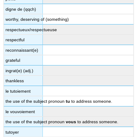
polie
digne de (qqch)
Comment
remercier
worthy, deserving of (something)
Note
respectueux/respectueuse
Note
respectful
Note
L’impératif
reconnaissant(e)
poli
grateful
Comment
demander
ingrat(e) (adj.)
la
permission
thankless
Comment
le tutoiement
dire
“You’re
the use of the subject pronoun
tu
to address someone.
welcome”
le vouvoiement
Comment
s'excuser
the use of the subject pronoun
vous
to address someone.
Comment
dire
tutoyer