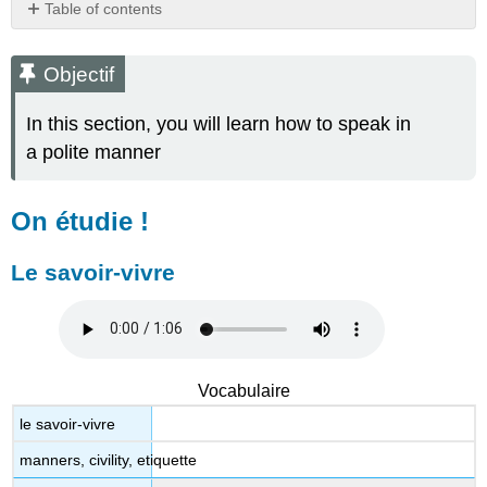
Table of contents
Objectif
On
Objectif
étudie
!
In this section, you will learn how to speak in
Le
a polite manner
savoir-
vivre
Note:
On étudie !
Faux
amis
Le savoir-vivre
Appropriateness
in
French
Les
pronoms
Vocabulaire
sujets
le savoir-vivre
Les
pronoms
manners, civility, etiquette
vous