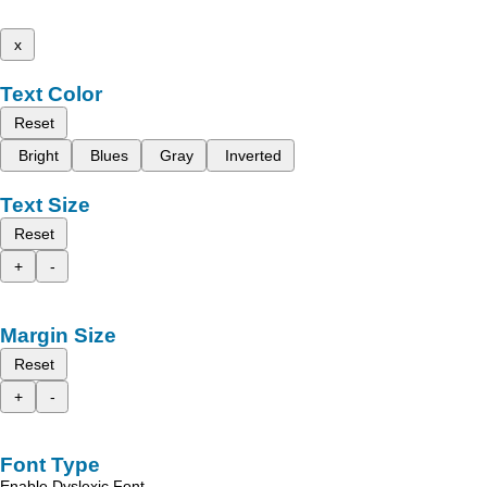
x
Text Color
Reset
Bright
Blues
Gray
Inverted
Text Size
Reset
+
-
Margin Size
Reset
+
-
Font Type
Enable Dyslexic Font