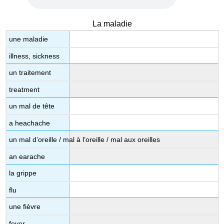
se
soigner
Vocabulaire
La maladie
supplémentaire
une maladie
Les
accidents
illness, sickness
Les
un traitement
parties
du
treatment
corps
un mal de tête
Les
urgences
a heachache
et
les
un mal d’oreille / mal à l’oreille / mal aux oreilles
accidents
an earache
À
l’hôpital
la grippe
Les
flu
numéros
d’urgence
une fièvre
Chez
le
fever