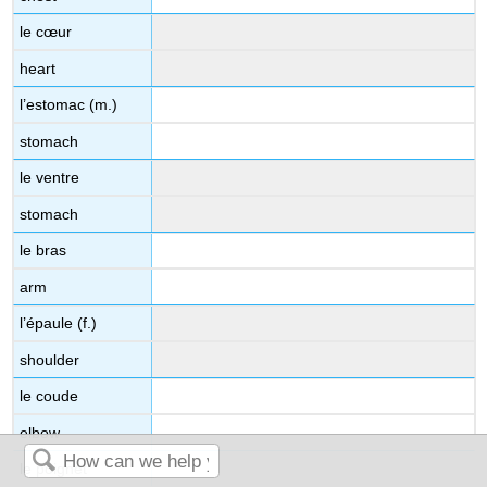
le cœur
heart
l’estomac (m.)
stomach
le ventre
stomach
le bras
arm
l’épaule (f.)
shoulder
le coude
elbow
le poignet