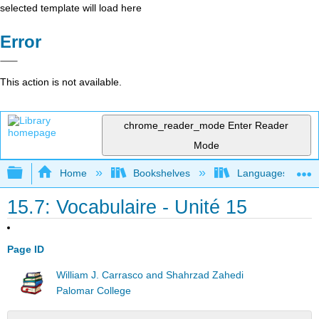
selected template will load here
Error
This action is not available.
chrome_reader_mode
Enter Reader
Mode
Expand/collapse global hierarchy
Home
Bookshelves
Languages
15.7: Vocabulaire - Unité 15
Page ID
William J. Carrasco and Shahrzad Zahedi
Palomar College