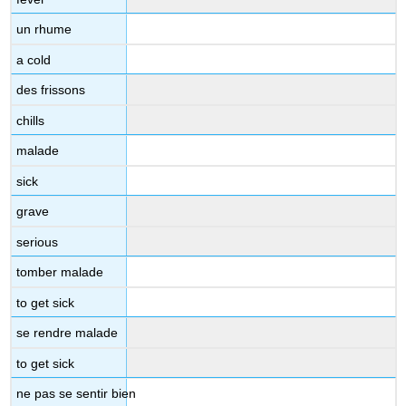
médecin
un rhume
Ce
que
a cold
le
des frissons
docteur
peut dire
chills
Ce
que
malade
le,
sick
la
patient(e) peut dire
grave
Chez
serious
le
dentiste
tomber malade
À
la
to get sick
pharmacie
se rendre malade
Expressions
imagées
to get sick
avec
ne pas se sentir bien
avoir