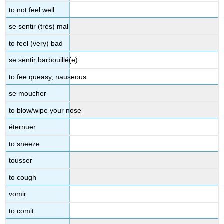
to not feel well
se sentir (très) mal
to feel (very) bad
se sentir barbouillé(e)
to fee queasy, nauseous
se moucher
to blow/wipe your nose
éternuer
to sneeze
tousser
to cough
vomir
to comit