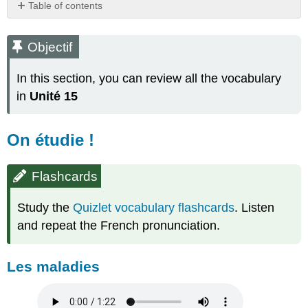
Table of contents
Objectif
On
Objectif
étudie
!
In this section, you can review all the vocabulary
Flashcards
in
Unité 15
Les
maladies
Expressions
On étudie !
avec
avoir
Flashcards
Expressions
avec
être
Study the
Quizlet vocabulary flashcards
. Listen
Expressions
and repeat the French pronunciation.
avec
faire
Les maladies
D’autres
expressions
Comment