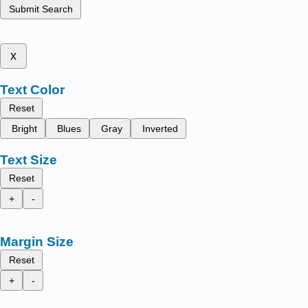
Submit Search
x
Text Color
Reset
Bright
Blues
Gray
Inverted
Text Size
Reset
+
-
Margin Size
Reset
+
-