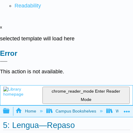
Readability
x
selected template will load here
Error
This action is not available.
chrome_reader_mode
Enter Reader
Mode
Expand/collapse global hierarchy
Home
Campus Bookshelves
Whitworth
5: Lengua—Repaso