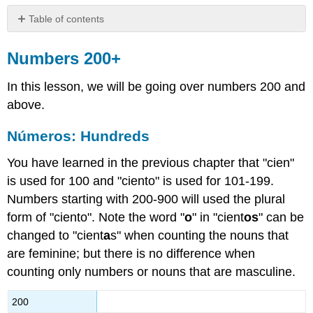
Table of contents
Numbers
200+
Numbers 200+
Números:
In this lesson, we will be going over numbers 200 and
Hundreds
above.
Ejemplos
The
Números: Hundreds
nouns
and
You have learned in the previous chapter that "cien"
the
is used for 100 and "ciento" is used for 101-199.
gender
agreement
Numbers starting with 200-900 will used the plural
of
form of "ciento". Note the word "
o
" in "cient
os
" can be
the
changed to "cient
a
s" when counting the nouns that
numbers
will
are feminine; but there is no difference when
be
counting only numbers or nouns that are masculine.
highlighted
in
200
bold