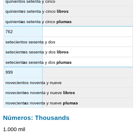
quinientos setenta y cinco
quinient
o
s setenta y cinco
libros
quinient
a
s setenta y cinco
plumas
762
setecientos sesenta y dos
setecient
o
s sesenta y dos
libros
setecient
a
s sesenta y dos
plumas
999
novecientos noventa y nueve
novecient
o
s noventa y nueve
libros
novecient
a
s noventa y nueve
plumas
Números: Thousands
1.000 mil