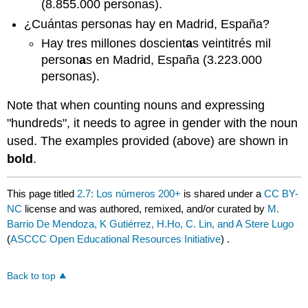
(8.855.000 personas).
¿Cuántas personas hay en Madrid, España?
Hay tres millones doscient
a
s veintitrés mil
person
a
s en Madrid, España (3.223.000
personas).
Note that when counting nouns and expressing
"hundreds", it needs to agree in gender with the noun
used. The examples provided (above) are shown in
bold
.
This page titled
2.7: Los números 200+
is shared under a
CC BY-
NC
license and was authored, remixed, and/or curated by
M.
Barrio De Mendoza, K Gutiérrez, H.Ho, C. Lin, and A Stere Lugo
(
ASCCC Open Educational Resources Initiative
) .
Back to top