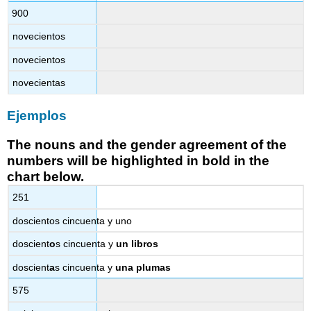
900
novecientos
novecientos
novecientas
Ejemplos
The nouns and the gender agreement of the
numbers will be highlighted in
bold
in the
chart below.
251
doscientos cincuenta y uno
doscient
o
s cincuenta y
un
libros
doscient
a
s cincuenta y
una
plumas
575