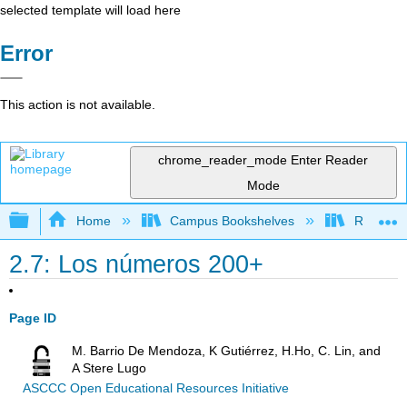
selected template will load here
Error
This action is not available.
chrome_reader_mode
Enter Reader
Mode
Expand/collapse global hierarchy
Home
Campus Bookshelves
Rio Hond
2.7: Los números 200+
Page ID
M. Barrio De Mendoza, K Gutiérrez, H.Ho, C. Lin, and
A Stere Lugo
ASCCC Open Educational Resources Initiative