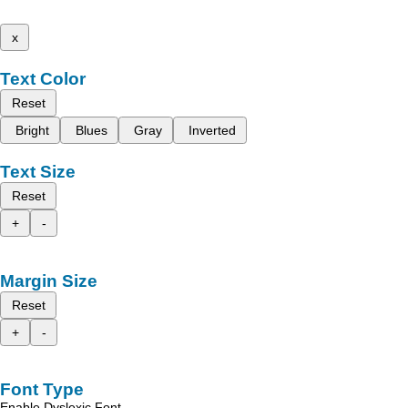
x
Text Color
Reset
Bright
Blues
Gray
Inverted
Text Size
Reset
+
-
Margin Size
Reset
+
-
Font Type
Enable Dyslexic Font