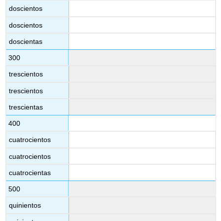
in
doscientos
the
doscientos
chart
below.
doscientas
Números:
Thousands
300
Números:
trescientos
Millions
trescientos
trescientas
400
cuatrocientos
cuatrocientos
cuatrocientas
500
quinientos