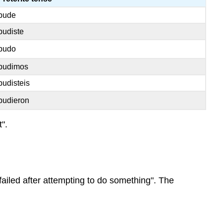
pude
pudiste
pudo
pudimos
pudisteis
pudieron
".
ailed after attempting to do something". The