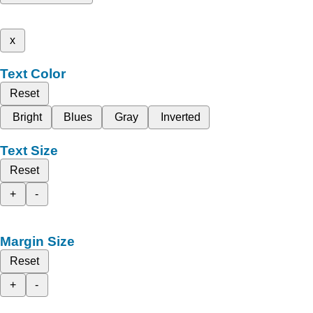
x
Text Color
Reset
Bright
Blues
Gray
Inverted
Text Size
Reset
+
-
Margin Size
Reset
+
-