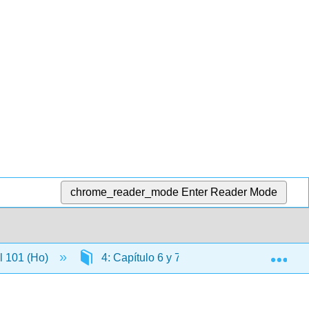
chrome_reader_mode
Enter Reader Mode
Exp
l 101 (Ho)
4: Capítulo 6 y 7
4.2: Capítulo 7-