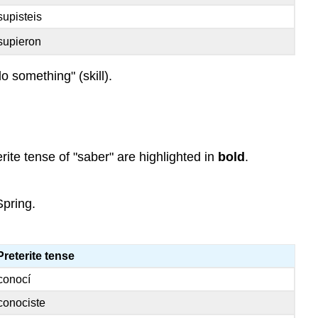
Poder
supisteis
Querer
supieron
 something" (skill).
rite tense of "saber" are highlighted in
bold
.
Spring.
Preterite tense
conocí
conociste