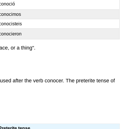
conoció
conocimos
conocisteis
conocieron
ce, or a thing".
 used after the verb conocer. The preterite tense of
Preterite tense