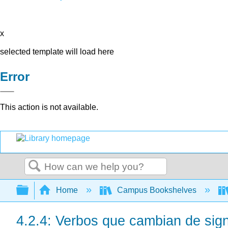
x
selected template will load here
Error
This action is not available.
Search
Expand/collapse global hierarchy
Home
Campus Bookshelves
4.2.4: Verbos que cambian de signi