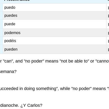
puedo
puedes
puede
podemos
podéis
pueden
r "can", and "no poder" means "not be able to" or "cannot
a semana?
ucceeded in doing something", while "no poder" means "f
edianoche. ¿Y Carlos?