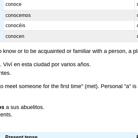
conoce
conocemos
conocéis
conocen
o know or to be acquainted or familiar with a person, a pla
 Viví en esta ciudad por varios años.
ntes.
to meet someone for the first time" (met). Personal "a" is
os
a sus abuelitos.
ents.
Present tense