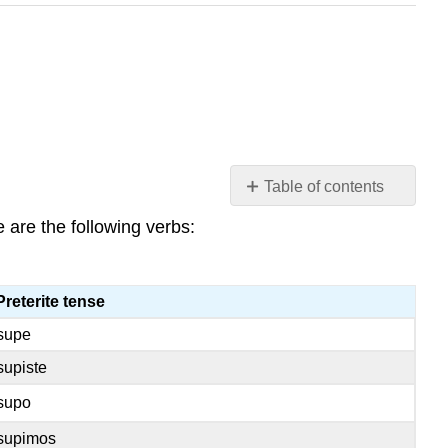
Table of contents
Verbs
 are the following verbs:
that
change
in
Preterite tense
meaning
in
supe
the
supiste
preterite
Saber
supo
Conocer
supimos