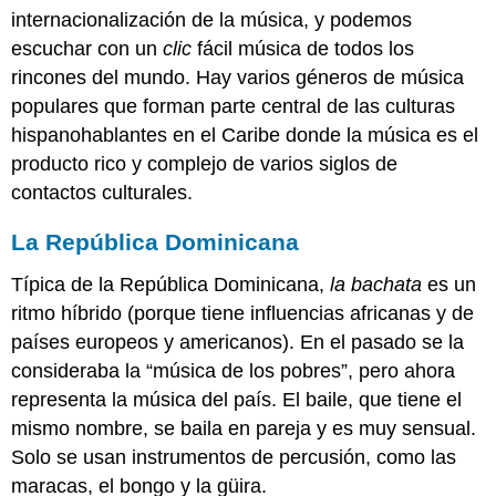
Dominicana
internacionalización de la música, y podemos
Puerto
escuchar con un
clic
fácil música de todos los
Rico
rincones del mundo. Hay varios géneros de música
Cuba
populares que forman parte central de las culturas
Actividad:
hispanohablantes en el Caribe donde la música es el
¿Qué
comprendiste?
producto rico y complejo de varios siglos de
Contributions
contactos culturales.
and
Attributions
La República Dominicana
Típica de la República Dominicana,
la bachata
es un
ritmo híbrido (porque tiene influencias africanas y de
países europeos y americanos). En el pasado se la
consideraba la “música de los pobres”, pero ahora
representa la música del país. El baile, que tiene el
mismo nombre, se baila en pareja y es muy sensual.
Solo se usan instrumentos de percusión, como las
maracas, el bongo y la güira.