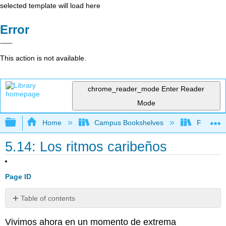
selected template will load here
Error
This action is not available.
chrome_reader_mode
Enter Reader
Mode
Expand/collapse global hierarchy
Home
Campus Bookshelves
Franklin 
5.14: Los ritmos caribeños
Page ID
Table of contents
La
Vivimos ahora en un momento de extrema
República