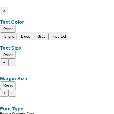
x
Text Color
Reset
Bright
Blues
Gray
Inverted
Text Size
Reset
+
-
Margin Size
Reset
+
-
Font Type
Enable Dyslexic Font