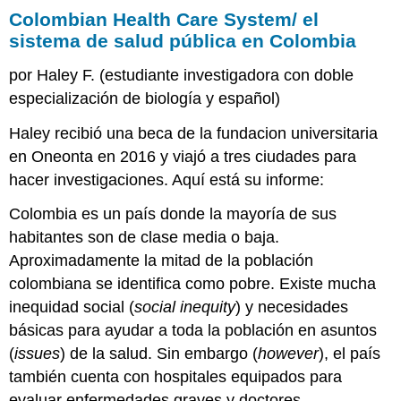
Colombian Health Care System/ el
Health
Care
sistema de salud pública en Colombia
System/
el
por Haley F. (estudiante investigadora con doble
sistema
especialización de biología y español)
de
salud
Haley recibió una beca de la fundacion universitaria
pública
en Oneonta en 2016 y viajó a tres ciudades para
en
Colombia
hacer investigaciones. Aquí está su informe:
Paso
Colombia es un país donde la mayoría de sus
1:
habitantes son de clase media o baja.
Interpretación
Aproximadamente la mitad de la población
Paso
2:
colombiana se identifica como pobre. Existe mucha
Interacción
inequidad social (
social inequity
) y necesidades
Paso
básicas para ayudar a toda la población en asuntos
3:
(
issues
) de la salud. Sin embargo (
Comparación
however
), el país
y
también cuenta con hospitales equipados para
análisis
evaluar enfermedades graves y doctores