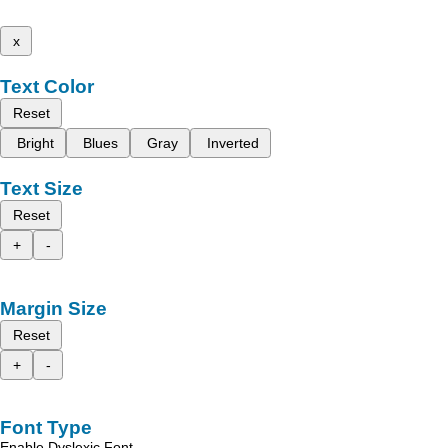
x
Text Color
Reset
Bright
Blues
Gray
Inverted
Text Size
Reset
+
-
Margin Size
Reset
+
-
Font Type
Enable Dyslexic Font