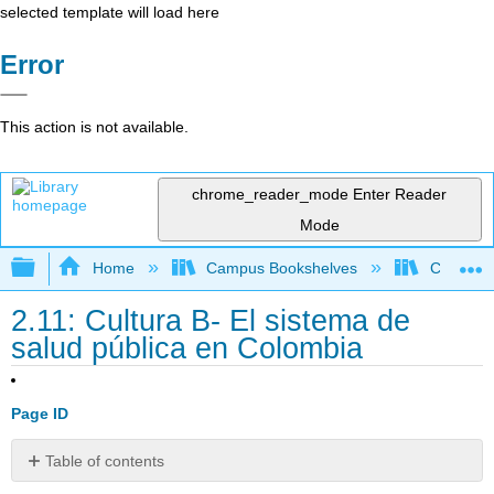
selected template will load here
Error
This action is not available.
chrome_reader_mode
Enter Reader
Mode
Expand/collapse global hierarchy
Home
Campus Bookshelves
Cañada 
2.11: Cultura B- El sistema de
salud pública en Colombia
Page ID
Table of contents
Colombian