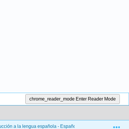
chrome_reader_mode
Enter Reader Mode
Exp
ducción a la lengua española - Español 101
6: Capítul