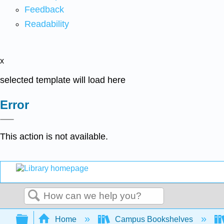
Feedback
Readability
x
selected template will load here
Error
This action is not available.
Search
Expand/collapse global hierarchy
Home
Campus Bookshelves