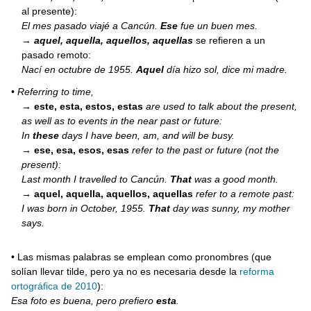
al presente):
El mes pasado viajé a Cancún.
Ese
fue un buen mes.
→
aquel, aquella, aquellos, aquellas
se refieren a un
pasado remoto:
Nací en octubre de 1955.
Aquel
día hizo sol, dice mi madre.
• Referring to time,
→
este, esta, estos, estas
are used to talk about the present,
as well as to events in the near past or future:
In
these
days I have been, am, and will be busy.
→
ese, esa, esos, esas
refer to the past or future (not the
present):
Last month I travelled to Cancún.
That
was a good month.
→
aquel, aquella, aquellos, aquellas
refer to a remote past:
I was born in October, 1955.
That
day was sunny, my mother
says.
• Las mismas palabras se emplean como pronombres (que
solían llevar tilde, pero ya no es necesaria desde la
reforma
ortográfica de 2010
):
Esa foto es buena, pero prefiero
esta
.