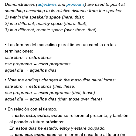
Demonstratives (
adjectives
and
pronouns
) are used to point at
something according to its relative distance from the speaker:
1) within the speaker's space (here: this);
2) in a different, nearby space (there: that);
3) in a different, remote space (over there: that).
• Las formas del masculino plural tienen un cambio en las
terminaciones:
est
e
libro → est
os
libros
es
e
programa → es
os
programas
aque
l
día → aque
llos
días
• Note the endings changes in the masculine plural forms:
est
e
libro → est
os
libros (this, these)
es
e
programa → es
os
programas (that, those)
aque
l
día → aque
llos
días (that, those over there)
• En relación con el tiempo,
→
este, esta, estos, estas
se refieren al presente, y también
al pasado o futuro próximos:
En
estos
días he estado, estoy y estaré ocupado.
→
ese, esa, esos, esas
se refieren al pasado o al futuro (no