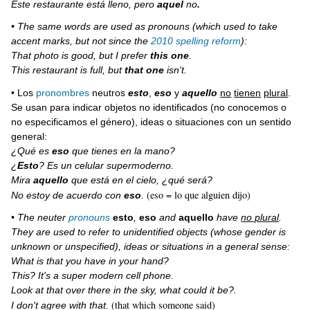
Este restaurante está lleno, pero
aquel
no
.
• The same words are used as pronouns (which used to take
accent marks, but not since the
2010 spelling reform
):
That photo is good, but I prefer
this one
.
This restaurant is full, but
that one
isn't.
• Los
pronombres
neutros
esto
,
eso
y
aquello
no
tienen
plural
.
Se usan para indicar objetos no identificados (no conocemos o
no especificamos el género), ideas o situaciones con un sentido
general:
¿Qué es
eso
que tienes en la mano?
¿
Esto
? Es un celular supermoderno.
Mira
aquello
que está en el cielo, ¿qué será?
(eso = lo que alguien dijo)
No estoy de acuerdo con
eso
.
• The neuter
pronouns
esto
,
eso
and
aquello
have
no plural
.
They are used to refer to unidentified objects (whose gender is
unknown or unspecified), ideas or situations in a general sense:
What is that you have in your hand?
This? It's a super modern cell phone.
Look at that over there in the sky, what could it be?.
(that which someone said)
I don't agree with that.