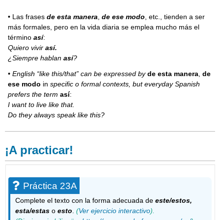
• Las frases
de esta manera
,
de ese modo
, etc., tienden a ser
más formales, pero en la vida diaria se emplea mucho más el
término
así
:
Quiero vivir
así.
¿Siempre hablan
así
?
• English “like this/that” can be expressed by
de esta manera
,
de
ese modo
in
specific o formal contexts, but everyday Spanish
prefers the term
así
:
I want to live like that.
Do they always speak like this?
¡A practicar!
Práctica 23A
Complete el texto con la forma adecuada de
este/estos,
esta/estas
o
esto
.
(
Ver ejercicio interactivo
).