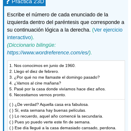
Práctica 23D
Escribe el número de cada enunciado de la
izquierda dentro del paréntesis que corresponde a
su continuación lógica a la derecha.
(
Ver ejercicio
interactivo
).
(Diccionario bilingüe:
https://www.wordreference.com/es/
).
1. Nos conocimos en junio de 1960.
2. Llego el diez de febrero.
3. ¿Por qué no me llamaste el domingo pasado?
4. ¿Vamos al cine mañana?
5. Pasé por la casa donde vivíamos hace diez años.
6. Necesitamos vernos pronto.
( ) ¿De verdad? Aquella casa era fabulosa.
( ) Sí, esta semana hay buenas películas.
( ) Lo recuerdo, aquel año comencé la secundaria.
( ) Pues yo puedo verte este fin de semana.
( ) Ese día llegué a la casa demasiado cansado, perdona.