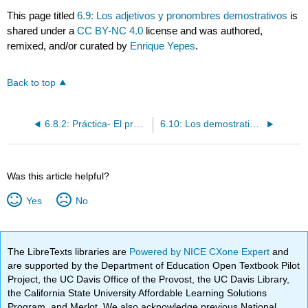
This page titled
6.9: Los adjetivos y pronombres demostrativos
is
shared under a
CC BY-NC 4.0
license and was authored,
remixed, and/or curated by
Enrique Yepes
.
Back to top
6.8.2: Práctica- El pretérito de los verbos regulares
6.10: Los demostrativos- adjetivos y pronombres
Was this article helpful?
Yes
No
The LibreTexts libraries are
Powered by NICE CXone Expert
and
are supported by the Department of Education Open Textbook Pilot
Project, the UC Davis Office of the Provost, the UC Davis Library,
the California State University Affordable Learning Solutions
Program, and Merlot. We also acknowledge previous National