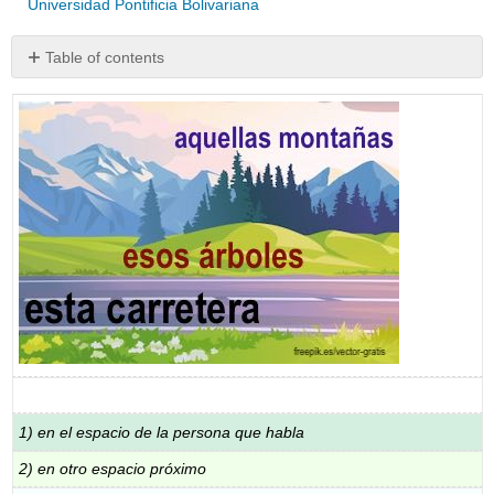
Universidad Pontificia Bolivariana
Table of contents
¡A
practicar!
Práctica
23A
Práctica
23B
Práctica
23C
Práctica
23D
Práctica
interactiva
1) en el espacio de la persona que habla
2) en otro espacio próximo