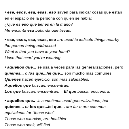
•
ese, esos, esa, esas, eso
sirven para indicar cosas que están
en el espacio de la persona con quien se habla:
¿Qué es
eso
que tienes en la mano?
Me encanta
esa
bufanda que llevas.
•
ese, esos, esa, esas, eso
are used to indicate things nearby
the person being addressed:
What is that you have in your hand?
I love that scarf you're wearing.
•
aquellos que...
se usa a veces para las generalizaciones, pero
quienes...
o
los que.../el que...
son mucho más comunes:
Quienes
hacen ejercicio, son más saludables.
Aquellos que
buscan, encuentran. =
Los que
buscan, encuentran. =
El que
busca, encuentra.
•
aquellos que..
.
is sometimes used generalizations, but
quienes...
or
los que.../el que...
are far more common
equivalents for "those who":
Those who exercise, are healthier.
Those who seek, will find.