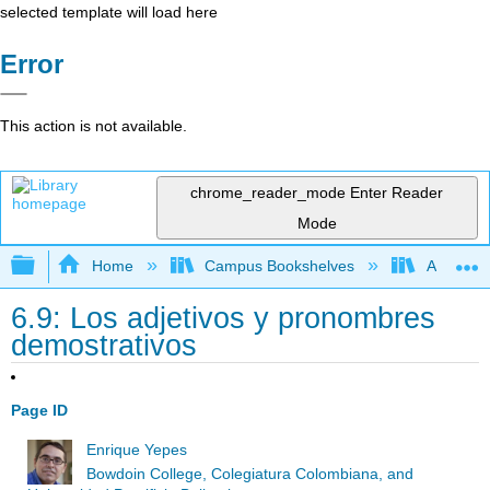
selected template will load here
Error
This action is not available.
chrome_reader_mode
Enter Reader
Mode
Expand/collapse global hierarchy
Home
Campus Bookshelves
Allan Ha
6.9: Los adjetivos y pronombres
demostrativos
Page ID
Enrique Yepes
Bowdoin College, Colegiatura Colombiana, and