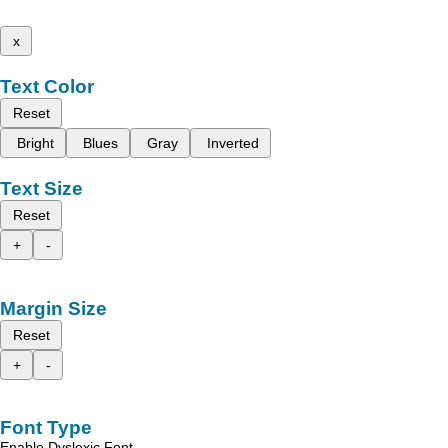
x
Text Color
Reset
Bright
Blues
Gray
Inverted
Text Size
Reset
+
-
Margin Size
Reset
+
-
Font Type
Enable Dyslexic Font