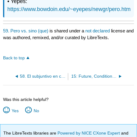
• Yepes:
https://www.bowdoin.edu/~eyepes/newgr/pero.htm
59. Pero vs. sino (que)
is shared under a
not declared
license and
was authored, remixed, and/or curated by LibreTexts.
Back to top
58. El subjuntivo en cláusulas adverbiales / The Subjunctive in Adverb Clauses
15: Future, Conditional, If-Clauses
Was this article helpful?
Yes
No
The LibreTexts libraries are
Powered by NICE CXone Expert
and