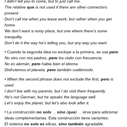
I didn't tell you to come, but to just call me.
The relative
que
is not used if there are other connectors
present:
Don't call me when you leave work, but rather when you get
home.
We don't want a noisy place, but one where there's some
tranquility.
Don't do it the way he's telling you, but any way you want.
• Cuando la segunda idea no excluye a la primera, se usa
pero
:
No vivo con mis padres,
pero
los visito con frecuencia.
No es alemán,
pero
habla bien el idioma.
Disfrutemos el planeta,
pero
también cuidémoslo.
• When the second phrase does not exclude the first,
pero
is
used:
I don't live with my parents, but I do visit them frequently.
He's not German, but he speaks the language well.
Let's enjoy the planet, but let's also look after it.
• La construcción
no solo
...
sino
(
que
)
... sirve para adicionar
ideas complementarias. Esta construcción tiene variantes:
El sistema
no solo es
eficaz,
sino también
agradable.