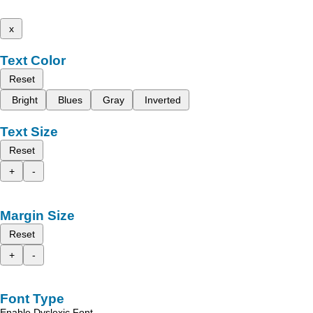
x
Text Color
Reset
Bright
Blues
Gray
Inverted
Text Size
Reset
+
-
Margin Size
Reset
+
-
Font Type
Enable Dyslexic Font