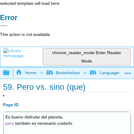
selected template will load here
Error
This action is not available.
chrome_reader_mode
Enter Reader
Mode
Expand/collapse global hierarchy
Home
Bookshelves
Languages
59. Pero vs. sino (que)
Page ID
Es bueno disfrutar del planeta,
pero
también es necesario cuidarlo.