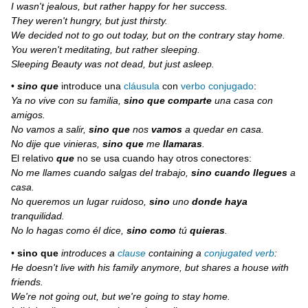
I wasn't jealous, but rather happy for her success.
They weren't hungry, but just thirsty.
We decided not to go out today, but on the contrary stay home.
You weren't meditating, but rather sleeping.
Sleeping Beauty was not dead, but just asleep.
•
sino que
introduce una
cláusula
con
verbo conjugado
:
Ya no vive con su familia,
sino que comparte
una casa con
amigos.
No vamos a salir,
sino que
nos
vamos
a quedar en casa.
No dije que vinieras,
sino que
me
llamaras
.
El relativo
que
no se usa cuando hay otros conectores:
No me llames cuando salgas del trabajo,
sino cuando llegues
a
casa.
No queremos un lugar ruidoso,
sino
uno
donde haya
tranquilidad.
No lo hagas como él dice,
sino como
tú
quieras
.
•
sino que
introduces a
clause
containing a
conjugated verb
:
He doesn't live with his family anymore, but shares a house with
friends.
We're not going out, but we're going to stay home.