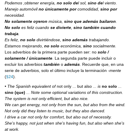
Podemos ;obtener energía,
no solo de
l sol,
sino de
l viento.
Manejo automóvil
no únicamente por
comodidad,
sino por
necesidad.
No solamente
oyeron
música,
sino que además bailaron
.
No solo
es feliz cuando
se divierte
,
sino también
cuando
trabaja
.
Es feliz,
no solo
divirtiéndose,
sino además
trabajando.
Estamos mejorando,
no solo
económica,
sino
socialmente.
Los adverbios de la primera parte pueden ser: no
solo /
solamente / únicamente
. La segunda parte puede incluir o
excluir los adverbios
también
o
además
. Recuerde que, en una
serie de adverbios, solo el último incluye la terminación
-mente
(
§24
).
• The Spanish equivalent of
not only ... but also
... is
no solo
...
sino (que)
... Note some optional variations of this construction.
The system is not only efficient, but also nice.
We can get energy, not only from the sun, but also from the wind.
Not only did they listen to music, but they also danced.
I drive a car not only for comfort, but also out of necessity.
She's happy, not just when she's having fun, but also when she's
at work.