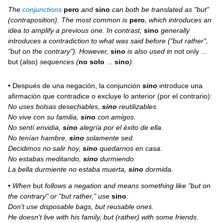
The
conjunctions
pero
and
sino
can both be translated as "but"
(contraposition). The most common is
pero
, which introduces an
idea to amplify a previous one. In contrast,
sino
generally
introduces a contradiction to what was said before ("but rather",
"but on the contrary"). However,
sino
is also used in
not only ...
but (also)
sequences (
no solo
...
sino
).
• Después de una negación, la conjunción
sino
introduce una
afirmación que contradice o excluye lo anterior (por el contrario):
No uses bolsas desechables,
sino
reutilizables.
No vive con su familia,
sino
con amigos.
No sentí envidia,
sino
alegría por el éxito de ella.
No tenían hambre,
sino
solamente sed.
Decidimos no salir hoy,
sino
quedarnos en casa.
No estabas meditando,
sino
durmiendo.
La bella durmiente no estaba muerta,
sino
dormida.
• When
but
follows a negation and means something like "but on
the contrary" or "but rather," use
sino
:
Don't use disposable bags, but reusable ones.
He doesn't live with his family, but (rather) with some friends.