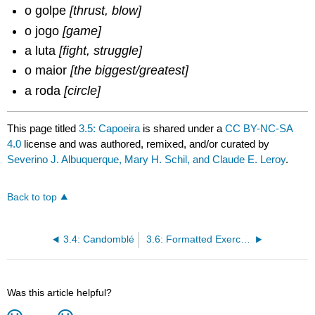
o golpe
[thrust, blow]
o jogo
[game]
a luta
[fight, struggle]
o maior
[the biggest/greatest]
a roda
[circle]
This page titled
3.5: Capoeira
is shared under a
CC BY-NC-SA
4.0
license and was authored, remixed, and/or curated by
Severino J. Albuquerque, Mary H. Schil, and Claude E. Leroy
.
Back to top
3.4: Candomblé
3.6: Formatted Exercises
Was this article helpful?