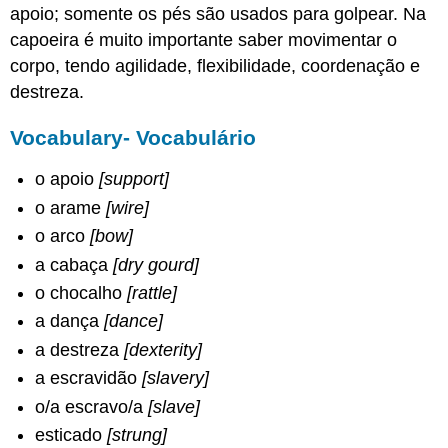
apoio; somente os pés são usados para golpear. Na
capoeira é muito importante saber movimentar o
corpo, tendo agilidade, flexibilidade, coordenação e
destreza.
Vocabulary- Vocabulário
o apoio
[support]
o arame
[wire]
o arco
[bow]
a cabaça
[dry gourd]
o chocalho
[rattle]
a dança
[dance]
a destreza
[dexterity]
a escravidão
[slavery]
o/a escravo/a
[slave]
esticado
[strung]