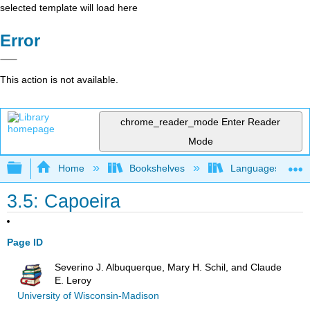
selected template will load here
Error
This action is not available.
chrome_reader_mode
Enter Reader
Mode
Expand/collapse global hierarchy
Home
Bookshelves
Languages
3.5: Capoeira
Page ID
Severino J. Albuquerque, Mary H. Schil, and Claude
E. Leroy
University of Wisconsin-Madison