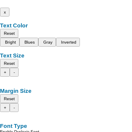
x
Text Color
Reset
Bright
Blues
Gray
Inverted
Text Size
Reset
+
-
Margin Size
Reset
+
-
Font Type
Enable Dyslexic Font