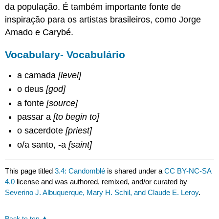
da população. É também importante fonte de
inspiração para os artistas brasileiros, como Jorge
Amado e Carybé.
Vocabulary- Vocabulário
a camada
[level]
o deus
[god]
a fonte
[source]
passar a
[to begin to]
o sacerdote
[priest]
o/a santo, -a
[saint]
This page titled
3.4: Candomblé
is shared under a
CC BY-NC-SA
4.0
license and was authored, remixed, and/or curated by
Severino J. Albuquerque, Mary H. Schil, and Claude E. Leroy
.
Back to top