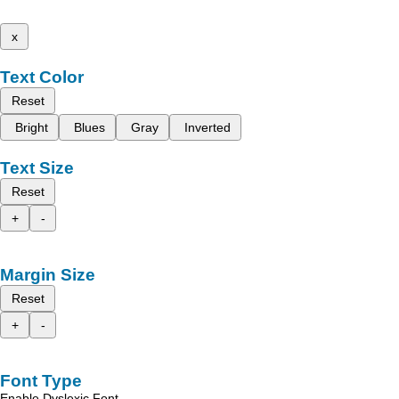
x
Text Color
Reset
Bright
Blues
Gray
Inverted
Text Size
Reset
+
-
Margin Size
Reset
+
-
Font Type
Enable Dyslexic Font