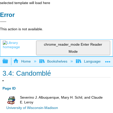
selected template will load here
Error
This action is not available.
chrome_reader_mode
Enter Reader
Mode
Expand/collapse global hierarchy
Home
Bookshelves
Languages
3.4: Candomblé
Page ID
Severino J. Albuquerque, Mary H. Schil, and Claude
E. Leroy
University of Wisconsin-Madison