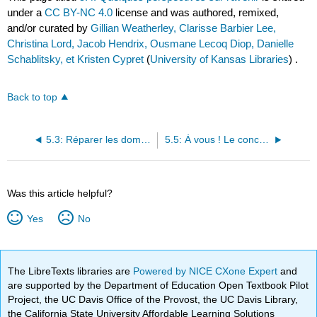
under a
CC BY-NC 4.0
license and was authored, remixed,
and/or curated by
Gillian Weatherley, Clarisse Barbier Lee,
Christina Lord, Jacob Hendrix, Ousmane Lecoq Diop, Danielle
Schablitsky, et Kristen Cypret
(
University of Kansas Libraries
) .
Back to top
5.3: Réparer les dommages écologiques
5.5: À vous ! Le concours d’affiches et de marketing
Was this article helpful?
Yes
No
The LibreTexts libraries are
Powered by NICE CXone Expert
and
are supported by the Department of Education Open Textbook Pilot
Project, the UC Davis Office of the Provost, the UC Davis Library,
the California State University Affordable Learning Solutions