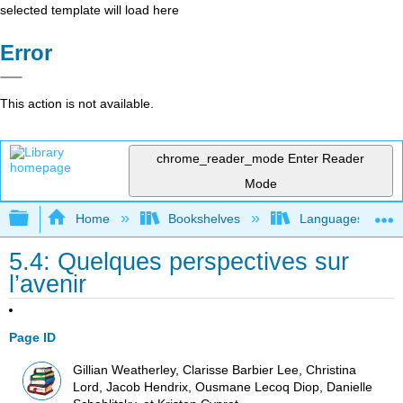
selected template will load here
Error
This action is not available.
chrome_reader_mode
Enter Reader
Mode
Expand/collapse global hierarchy
Home
Bookshelves
Languages
5.4: Quelques perspectives sur
l’avenir
Page ID
Gillian Weatherley, Clarisse Barbier Lee, Christina
Lord, Jacob Hendrix, Ousmane Lecoq Diop, Danielle