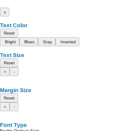
x
Text Color
Reset
Bright
Blues
Gray
Inverted
Text Size
Reset
+
-
Margin Size
Reset
+
-
Font Type
Enable Dyslexic Font