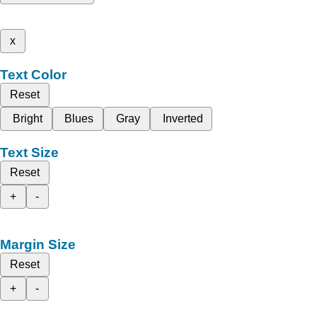
x
Text Color
Reset
Bright
Blues
Gray
Inverted
Text Size
Reset
+
-
Margin Size
Reset
+
-