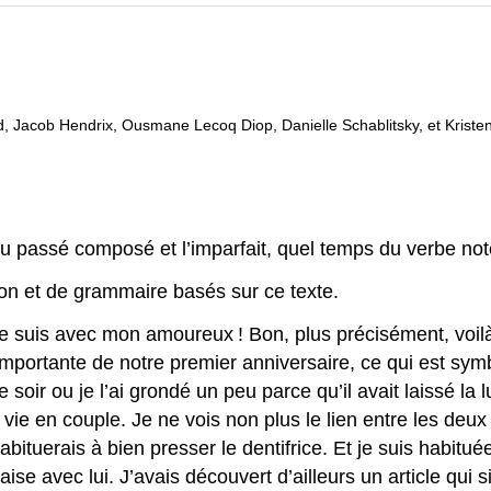
ord, Jacob Hendrix, Ousmane Lecoq Diop, Danielle Schablitsky, et Kriste
 du passé composé et l’imparfait, quel temps du verbe no
ion et de grammaire basés sur ce texte.
ue je suis avec mon amoureux ! Bon, plus précisément, vo
 importante de notre premier anniversaire, ce qui est sym
soir ou je l’ai grondé un peu parce qu’il avait laissé la l
e vie en couple. Je ne vois non plus le lien entre les deux
m’habituerais à bien presser le dentifrice. Et je suis habi
’aise avec lui. J’avais découvert d’ailleurs un article qu