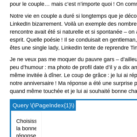
pour le couple… mais c’est n’importe quoi ! On comm
Notre vie en couple a duré si longtemps que je décod
LinkedIn bizarrement. Voilà un exemple des nombreu
rencontre avait été si naturelle et si spontanée – on
esprit. Quelle poésie ! Il se conduisait en gentleman, 
êtes une single lady, LinkedIn tente de reprendre Tin
Je ne veux pas me moquer du pauvre gars – d’ailleur
peu d’humour : ma photo de profil date d’il y a dix an
même invitée à dîner. Le coup de grâce : je lui ai r
notre anniversaire ! Ma réponse a été une surprise pou
quand même touchée et je lui ai souhaité bonne cha
Query \(\PageIndex{1}\)