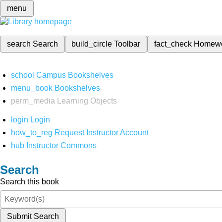
menu
search
Search
build_circle
Toolbar
fact_check
Homew
school
Campus Bookshelves
menu_book
Bookshelves
perm_media
Learning Objects
login
Login
how_to_reg
Request Instructor Account
hub
Instructor Commons
Search
Search this book
Submit Search