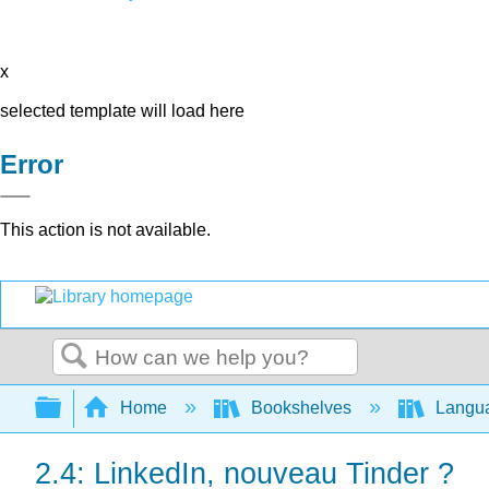
x
selected template will load here
Error
This action is not available.
Search
Expand/collapse global hierarchy
Home
Bookshelves
Langu
2.4: LinkedIn, nouveau Tinder ?