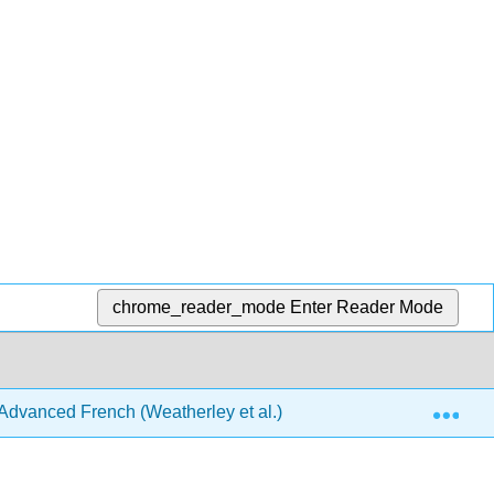
chrome_reader_mode
Enter Reader Mode
Exp
 Advanced French (Weatherley et al.)
2: La famille e