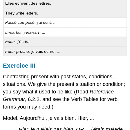
Elles écrivent des lettres.
They write letters.
Passé composé
: j'ai écrit, ...
Imparfait
: j'écrivais, ...
Futur
: j'écrirai, ...
Futur proche
: je vais écrire, ...
Exercice III
Contrasting present with past states, conditions,
situations. We give the present situation or condition;
you say what it used to be like (Read
Reference
Grammar
, 6.2.2, and see the Verb Tables for verb
forms you may need.)
Model. Aujourd'hui, je vais bien. Hier, ...
H
ier
, je n'allais pas bien. OR ... j'étais malade.