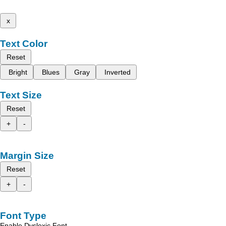
x
Text Color
Reset
Bright
Blues
Gray
Inverted
Text Size
Reset
+
-
Margin Size
Reset
+
-
Font Type
Enable Dyslexic Font