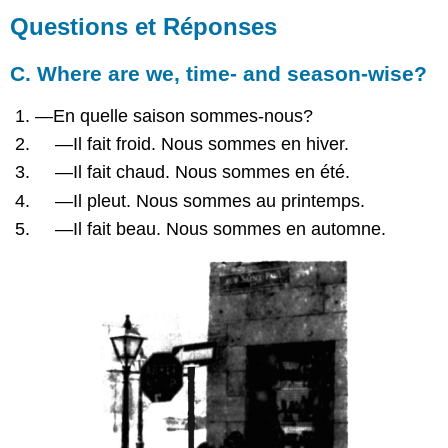
et
Questions et Réponses
Réponses
C.
C. Where are we, time- and season-wise?
Where
are
—En quelle saison sommes-nous?
we,
—Il fait froid. Nous sommes en hiver.
time-
and
—Il fait chaud. Nous sommes en été.
season-
—Il pleut. Nous sommes au printemps.
wise?
—Il fait beau. Nous sommes en automne.
Exercice II
ÉCRIRE,
to
write
Exercice
III
Exercice
IV