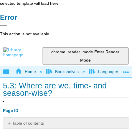
selected template will load here
Error
This action is not available.
chrome_reader_mode
Enter Reader
Mode
Expand/collapse global hierarchy
Home
Bookshelves
Languages
5.3: Where are we, time- and
season-wise?
Page ID
Table of contents
Questions