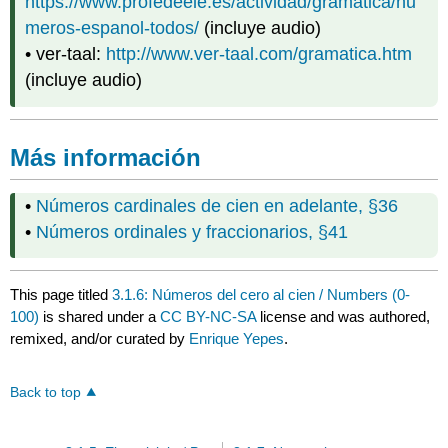
https://www.profedeele.es/actividad/gramatica/nu
meros-espanol-todos/
(incluye audio)
• ver-taal:
http://www.ver-taal.com/gramatica.htm
(incluye audio)
Más información
•
Números cardinales de cien en adelante, §36
•
Números ordinales y fraccionarios, §41
This page titled
3.1.6: Números del cero al cien / Numbers (0-
100)
is shared under a
CC BY-NC-SA
license and was authored,
remixed, and/or curated by
Enrique Yepes
.
Back to top