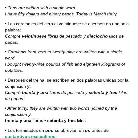
• Tens are written with a single word.
I have fifty dollars and ninety pesos. Today is March thrity.
• Los cardinales del cero al veintinueve se escriben en una sola
palabra:
Compré
veintinueve
libras de pescado y
dieciocho
kilos de
papas.
• Cardinals from zero to twenty-nine are written with a single
word.
I bought twenty-nine pounds of fish and eighteen kilograms of
potatoes.
• Después del treina, se escriben en dos palabras unidas por la
conjunción
y
:
Compré
treinta y una
libras de pescado y
setenta y tres
kilos
de papas.
• After thirty, they are written with two words, joined by the
conjunction
y
:
treinta y una
libras •
setenta y tres
kilos
• Los terminados en
uno
se abrevian en
un
antes de
sustantivos masculinos
: