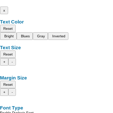
x
Text Color
Reset
Bright
Blues
Gray
Inverted
Text Size
Reset
+
-
Margin Size
Reset
+
-
Font Type
Enable Dyslexic Font