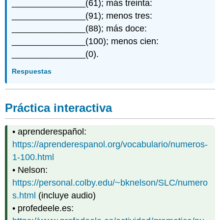
_______________(61); más treinta:
_______________(91); menos tres:
_______________(88); más doce:
_______________(100); menos cien:
_______________(0).
Respuestas
Práctica interactiva
• aprenderespañol:
https://aprenderespanol.org/vocabulario/numeros-
1-100.html
• Nelson:
https://personal.colby.edu/~bknelson/SLC/numero
s.html
(incluye audio)
• profedeele.es: