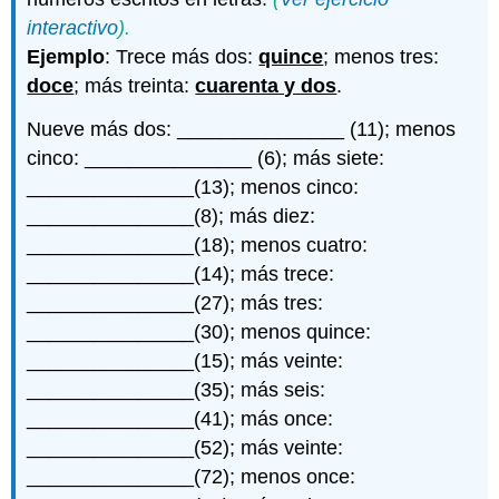
interactivo
).
Ejemplo
: Trece más dos:
quince
; menos tres:
doce
; más treinta:
cuarenta y dos
.
Nueve más dos: _______________ (11); menos
cinco: _______________ (6); más siete:
_______________(13); menos cinco:
_______________(8); más diez:
_______________(18); menos cuatro:
_______________(14); más trece:
_______________(27); más tres:
_______________(30); menos quince:
_______________(15); más veinte:
_______________(35); más seis:
_______________(41); más once:
_______________(52); más veinte:
_______________(72); menos once: