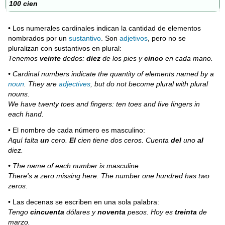
100 cien
• Los numerales cardinales indican la cantidad de elementos
nombrados por un
sustantivo
. Son
adjetivos
, pero no se
pluralizan con sustantivos en plural:
Tenemos
veinte
dedos:
diez
de los pies y
cinco
en cada mano.
• Cardinal numbers indicate the quantity of elements named by a
noun
. They are
adjectives
, but do not become plural with plural
nouns.
We have twenty toes and fingers: ten toes and five fingers in
each hand.
• El nombre de cada número es masculino:
Aquí falta
un
cero.
El
cien tiene dos ceros. Cuenta
del
uno
al
diez.
• The name of each number is masculine.
There's a zero missing here. The number one hundred has two
zeros.
• Las decenas se escriben en una sola palabra:
Tengo
cincuenta
dólares y
noventa
pesos. Hoy es
treinta
de
marzo.