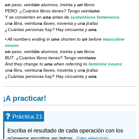
un
peso, veinti
ún
alumnos, treinta y
un
libros
PERO:
¿Cuántos libros tienes? Tengo veinti
uno
.
Y se convierten en
una
antes de
sustantivos femeninos
:
un
a
libra, veintiun
a
llaves, noventa y un
a
jirafas
¿Cuántas personas hay? Hay cincuenta y
una
.
• All numbers ending in
uno
shorten to
un
before
masculine
nouns
:
un
peso, veinti
ún
alumnos, treinta y
un
libros
BUT
: ¿Cuántos libros tienes? Tengo veinti
uno
.
And they change to
una
when referring to
feminine nouns
:
un
a
libra, veintiun
a
llaves, noventa y un
a
jirafas
¿Cuántas personas hay? Hay cincuenta y
una
.
¡A practicar!
Práctica 21
Escriba el resultado de cada operación con los
números escritos en letras.
(
Ver ejercicio