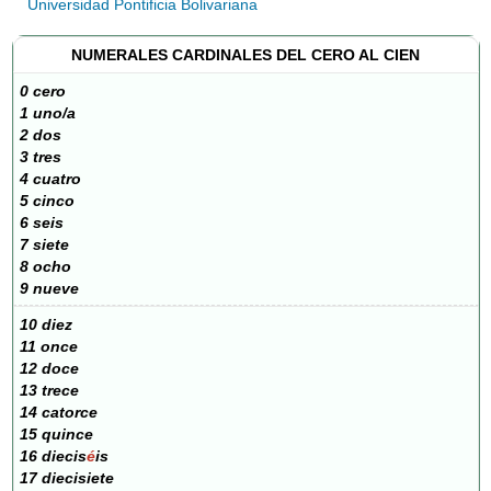
Universidad Pontificia Bolivariana
NUMERALES CARDINALES DEL CERO AL CIEN
0 cero
1 uno/a
2 dos
3 tres
4 cuatro
5 cinco
6 seis
7 siete
8 ocho
9 nueve
10 diez
11 once
12 doce
13 trece
14 catorce
15 quince
16 diecis
é
is
17 diecisiete