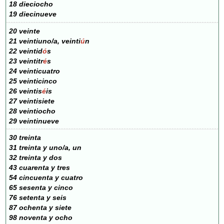
18 dieciocho
19 diecinueve
20 veinte
21 veintiuno/a, veinti
ú
n
22 veintid
ó
s
23 veintitr
é
s
24 veinticuatro
25 veinticinco
26 veintis
é
is
27 veintisiete
28 veintiocho
29 veintinueve
30 treinta
31 treinta y uno/a, un
32 treinta y dos
43 cuarenta y tres
54 cincuenta y cuatro
65 sesenta y cinco
76 setenta y seis
87 ochenta y siete
98 noventa y ocho