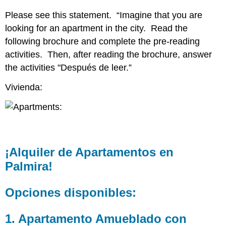
Apartamentos
Please see this statement. “Imagine that you are
en
Palmira!
looking for an apartment in the city. Read the
Opciones
following brochure and complete the pre-reading
disponibles:
activities. Then, after reading the brochure, answer
1.
the activities "Después de leer.”
Apartamento
Amueblado
Vivienda:
con
Servicios
Incluidos
2.
Apartamento
Sin
¡Alquiler de Apartamentos en
Amueblar
Palmira!
con
Servicios
Incluidos
Opciones disponibles:
3.
Apartamento
Sin
1. Apartamento Amueblado con
Amueblar