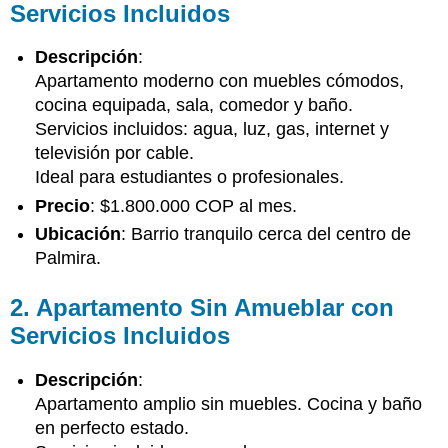
Servicios Incluidos
y
Sin
Descripción
:
Servicios
Apartamento moderno con muebles cómodos,
Beneficios
de
cocina equipada, sala, comedor y baño.
nuestros
Servicios incluidos: agua, luz, gas, internet y
apartamentos:
televisión por cable.
Contáctanos
Ideal para estudiantes o profesionales.
hoy
Precio
: $1.800.000 COP al mes.
mismo
para
Ubicación
: Barrio tranquilo cerca del centro de
más
Palmira.
información!
4.
2. Apartamento Sin Amueblar con
Actividades
Servicios Incluidos
Canvas
y
Texto:
Descripción
:
5.
Apartamento amplio sin muebles. Cocina y baño
Actividades
en perfecto estado.
Canvas