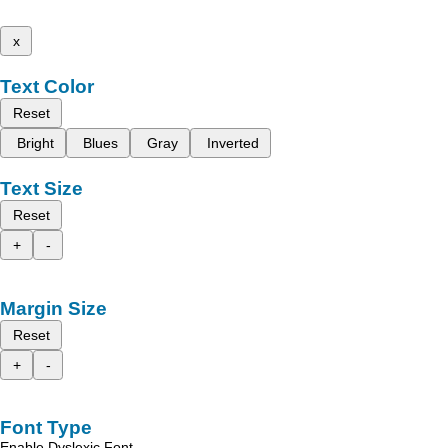
x
Text Color
Reset
Bright
Blues
Gray
Inverted
Text Size
Reset
+
-
Margin Size
Reset
+
-
Font Type
Enable Dyslexic Font