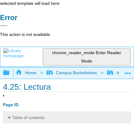
selected template will load here
Error
This action is not available.
chrome_reader_mode
Enter Reader
Mode
Expand/collapse global hierarchy
Home
Campus Bookshelves
Imperial 
4.25: Lectura
Page ID
Table of contents
¡Alquiler
de