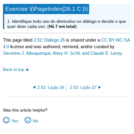
Exercise \(\PageIndex{26.1 C.}\)
1. Identifique todo uso do diminutivo no diálogo e decide o que
quer dizer cada uso. (
Há 7 em total
)
This page titled
2.52: Diálogo 26
is shared under a
CC BY-NC-SA
4.0
license and was authored, remixed, and/or curated by
Severino J. Albuquerque, Mary H. Schil, and Claude E. Leroy
.
Back to top
2.51: Lição 26
2.53: Lição 27
Was this article helpful?
Yes
No