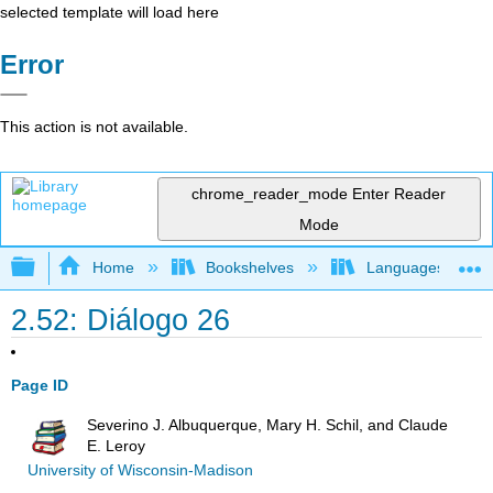
selected template will load here
Error
This action is not available.
chrome_reader_mode
Enter Reader
Mode
Expand/collapse global hierarchy
Home
Bookshelves
Languages
2.52: Diálogo 26
Page ID
Severino J. Albuquerque, Mary H. Schil, and Claude
E. Leroy
University of Wisconsin-Madison