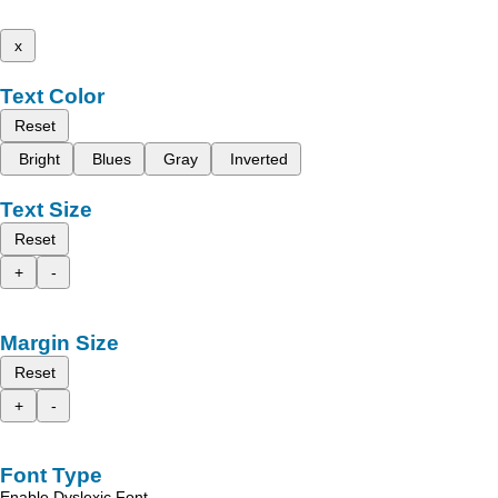
x
Text Color
Reset
Bright
Blues
Gray
Inverted
Text Size
Reset
+
-
Margin Size
Reset
+
-
Font Type
Enable Dyslexic Font