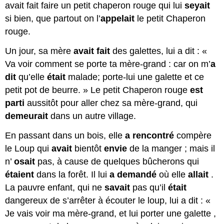
avait fait faire un petit chaperon rouge qui lui
seyait
si bien, que partout on l’
appelait
le petit Chaperon
rouge.
Un jour, sa mère
avait fait
des galettes, lui a dit : «
Va voir comment se porte ta mère-grand : car on m’
a
dit
qu’elle
était
malade; porte-lui une galette et ce
petit pot de beurre. » Le petit Chaperon rouge
est
parti
aussitôt pour aller chez sa mère-grand, qui
demeurait
dans un autre village.
En passant dans un bois, elle
a rencontré
compère
le Loup qui
avait
bientôt
envie
de la manger ; mais il
n’
osait
pas, à cause de quelques
bûcherons
qui
étaient
dans la forêt. Il lui
a demandé
où elle
allait
.
La pauvre enfant, qui ne
savait
pas qu’il
était
dangereux de s’arrêter à écouter le loup, lui a dit : «
Je vais voir ma mère-grand, et lui porter une
galette
,