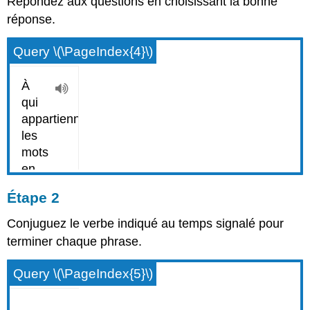
Répondez aux questions en choisissant la bonne
réponse.
Query \(\PageIndex{4}\)
Étape 2
Conjuguez le verbe indiqué au temps signalé pour
terminer chaque phrase.
Query \(\PageIndex{5}\)