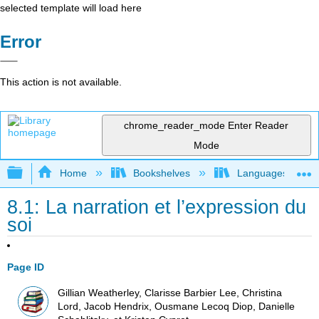
selected template will load here
Error
This action is not available.
chrome_reader_mode
Enter Reader
Mode
Expand/collapse global hierarchy
Home
Bookshelves
Languages
8.1: La narration et l’expression du
soi
Page ID
Gillian Weatherley, Clarisse Barbier Lee, Christina
Lord, Jacob Hendrix, Ousmane Lecoq Diop, Danielle