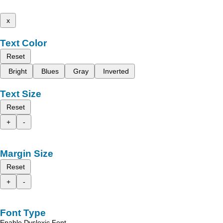
x
Text Color
Reset
Bright
Blues
Gray
Inverted
Text Size
Reset
+
-
Margin Size
Reset
+
-
Font Type
Enable Dyslexic Font