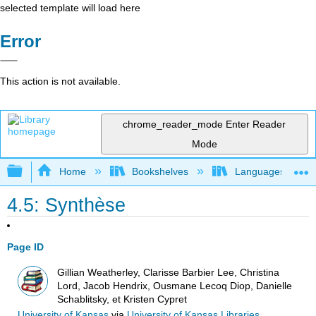
selected template will load here
Error
This action is not available.
chrome_reader_mode
Enter Reader
Mode
Expand/collapse global hierarchy
Home
Bookshelves
Languages
4.5: Synthèse
Page ID
Gillian Weatherley, Clarisse Barbier Lee, Christina
Lord, Jacob Hendrix, Ousmane Lecoq Diop, Danielle
Schablitsky, et Kristen Cypret
University of Kansas
via
University of Kansas Libraries