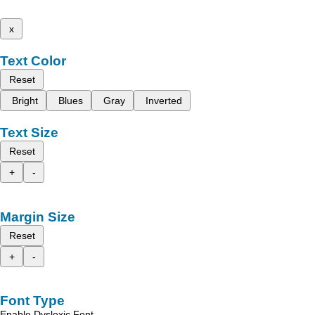
x
Text Color
Reset
Bright
Blues
Gray
Inverted
Text Size
Reset
+
-
Margin Size
Reset
+
-
Font Type
Enable Dyslexic Font