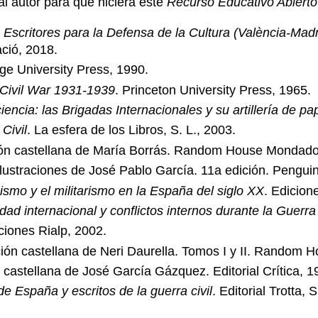
al autor para que hiciera este
Recurso Educativo Abierto
Escritores para la Defensa de la Cultura (València-Madr
ció, 2018.
ge University Press, 1990.
Civil War 1931-1939
. Princeton University Press, 1965.
iencia: las Brigadas Internacionales y su artillería de pa
Civil
. La esfera de los Libros, S. L., 2003.
ión castellana de María Borrás. Random House Mondadori
ilustraciones de José Pablo García. 11a edición. Pengu
cismo y el militarismo en la España del siglo XX
. Edicion
ad internacional y conflictos internos durante la Guerra 
ciones Rialp, 2002.
ión castellana de Neri Daurella. Tomos I y II. Random H
 castellana de José García Gázquez. Editorial Crítica, 1
de España y escritos de la guerra civil
. Editorial Trotta, 