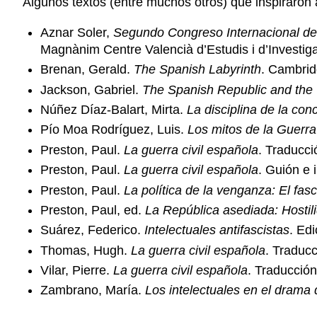
Algunos textos (entre muchos otros) que inspiraron 
Aznar Soler,
Segundo Congreso Internacional de 
Magnànim Centre Valencià d’Estudis i d’Investiga
Brenan, Gerald.
The Spanish Labyrinth
. Cambrid
Jackson, Gabriel.
The Spanish Republic and the 
Núñez Díaz-Balart, Mirta.
La disciplina de la conc
Pío Moa Rodríguez, Luis.
Los mitos de la Guerra 
Preston, Paul.
La guerra civil española
. Traducc
Preston, Paul.
La guerra civil española
. Guión e 
Preston, Paul.
La política de la venganza: El fas
Preston, Paul, ed.
La República asediada: Hostilid
Suárez, Federico.
Intelectuales antifascistas
. Edi
Thomas, Hugh.
La guerra civil española
. Traducc
Vilar, Pierre.
La guerra civil española
. Traducción
Zambrano, María.
Los intelectuales en el drama 