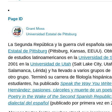
Page ID
Grant Moss
Universidad Estatal de Pittsburg
La Segunda República y la guerra civil española sie
Estatal de Pittsburg
(Pittsburg, Kansas, EEUU). Obt
de estudios latinoamericanos en la
Universidad de
2001 en la
Universidad de Utah
(Salt Lake City, Ut
Salamanca, Lérida) y ha llevado a varios grupos de
otro grupo. Terminó su carrera de filología hispáni
estudiantes
, ha publicado
Speak the Way You Write 
Hernández: pasiones, cárceles y muerte de un poet
Poetry in the Wake of the Second Spanish Republic: 
dialectal del español
(publicado por primera vez en