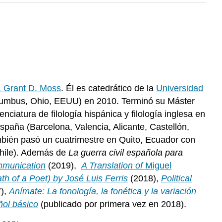
. Grant D. Moss
. Él es catedrático de la
Universidad
umbus, Ohio, EEUU) en 2010. Terminó su Máster
ciatura de filología hispánica y filología inglesa en
paña (Barcelona, Valencia, Alicante, Castellón,
mbién pasó un cuatrimestre en Quito, Ecuador con
 Chile). Además de
La guerra civil española para
mmunication
(2019),
A Translation of
Miguel
h of a Poet)
by José Luis Ferris
(2018),
Political
7),
Anímate: La fonología, la fonética y la variación
ñol básico
(publicado por primera vez en 2018).