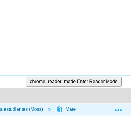
chrome_reader_mode
Enter Reader Mode
Exp
ra estudiantes (Moss)
Materia Frontal
Biogra