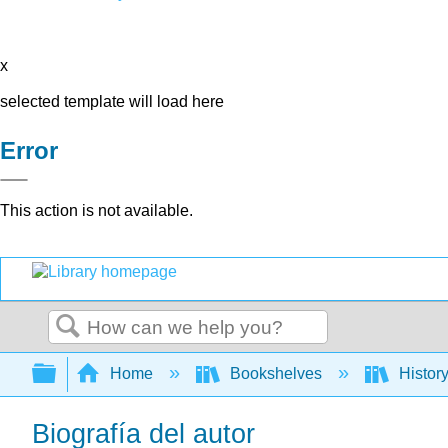
x
selected template will load here
Error
This action is not available.
Search
Expand/collapse global hierarchy
Home
Bookshelves
Histor
Biografía del autor