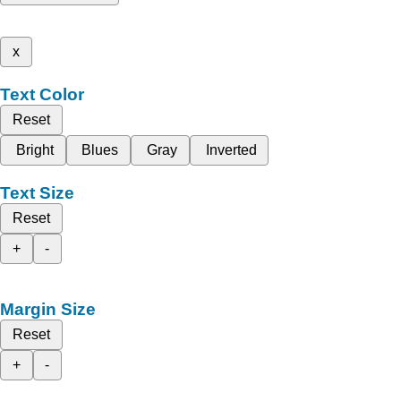
x
Text Color
Reset
Bright
Blues
Gray
Inverted
Text Size
Reset
+
-
Margin Size
Reset
+
-