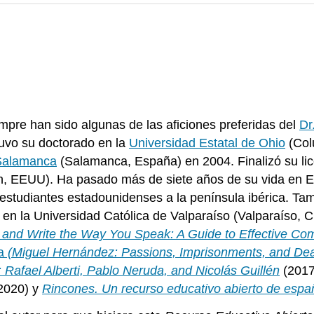
mpre han sido algunas de las aficiones preferidas del
Dr
uvo su doctorado en la
Universidad Estatal de Ohio
(Col
 Salamanca
(Salamanca, España) en 2004. Finalizó su licen
ah, EEUU). Ha pasado más de siete años de su vida en Es
 estudiantes estadounidenses a la península ibérica. Ta
ca en la Universidad Católica de Valparaíso (Valparaíso,
and Write the Way You Speak: A Guide to Effective Co
a
(Miguel Hernández: Passions, Imprisonments, and Deat
Rafael Alberti, Pablo Neruda, and Nicolás Guillén
(201
 2020) y
Rincones. Un recurso educativo abierto de espa