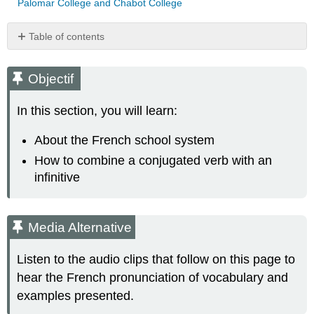
Palomar College and Chabot College
Table of contents
Objectif
Media
Objectif
Alternative
On
In this section, you will learn:
étudie
!
About the French school system
Les
How to combine a conjugated verb with an
études
infinitive
Ressources supplémentaires
Ressources supplémentaires
On
Media Alternative
pratique! (Practice
only-
Listen to the audio clips that follow on this page to
not
graded)
hear the French pronunciation of vocabulary and
Activité
examples presented.
A