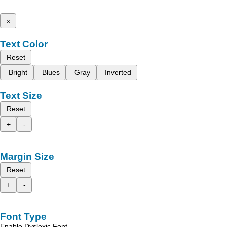
x
Text Color
Reset
Bright
Blues
Gray
Inverted
Text Size
Reset
+
-
Margin Size
Reset
+
-
Font Type
Enable Dyslexic Font