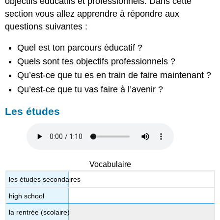
objectifs éducatifs et professionnels. Dans cette
approfondit
section vous allez apprendre à répondre aux
!
questions suivantes :
(Practice
only-
Quel est ton parcours éducatif ?
not
graded)
Quels sont tes objectifs professionnels ?
Ressources en
Qu’est-ce que tu es en train de faire maintenant ?
ligne
Qu’est-ce que tu vas faire à l’avenir ?
Exercice
1
Les études
:
vocabulaire
(enseignement)
Exercice
2 :
constructions
Vocabulaire
infinitives
les études secondaires
high school
la rentrée (scolaire)