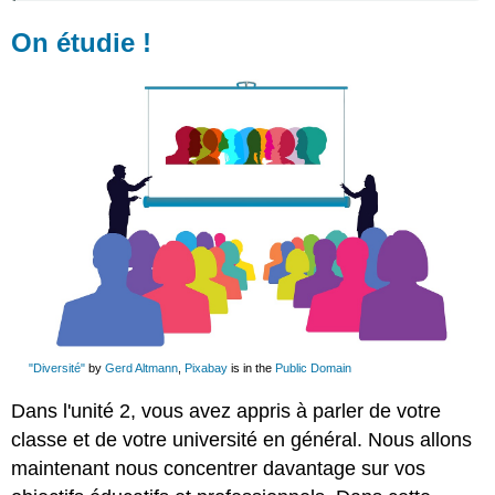
Réponses
On étudie !
Activité B
Réponses
Activité
C
Réponses
Activité D
Activité
G
Structure
:
Constructions
infinitives
Réponses
"Diversité"
by
Gerd Altmann
,
Pixabay
is in the
Public Domain
Activité H
Dans l'unité 2, vous avez appris à parler de votre
Réponses
Activité I
classe et de votre université en général. Nous allons
maintenant nous concentrer davantage sur vos
Réponses
On