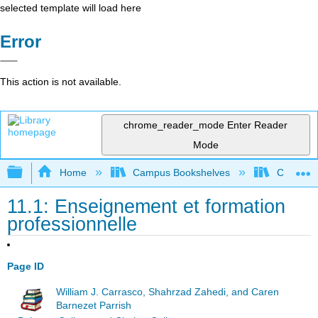
selected template will load here
Error
This action is not available.
chrome_reader_mode
Enter Reader
Mode
Expand/collapse global hierarchy
Home
Campus Bookshelves
Chabot C
11.1: Enseignement et formation
professionnelle
Page ID
William J. Carrasco, Shahrzad Zahedi, and Caren
Barnezet Parrish