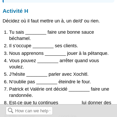
Activité H
Décidez où il faut mettre un à, un de/d’ ou rien.
Tu sais
________
faire une bonne sauce
béchamel.
Il s’occupe
________
ses clients.
Nous apprenons
________
jouer à la pétanque.
Vous pouvez
________
arrêter quand vous
voulez.
J’hésite
________
parler avec Xochitl.
N’oublie pas
________
éteindre le four.
Patrick et Valérie ont décidé
________
faire une
randonnée.
Est-ce que tu continues
________
lui donner des
cours particuliers ?
Elle a appris
________
conduire.