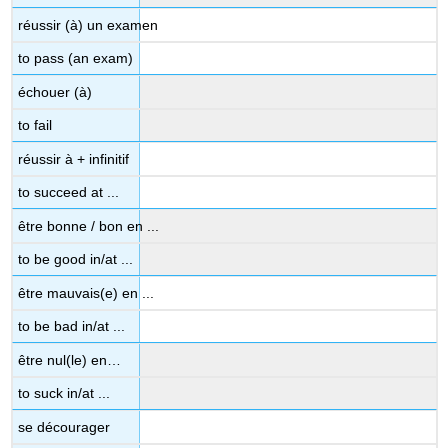
réussir (à) un examen
to pass (an exam)
échouer (à)
to fail
réussir à + infinitif
to succeed at ...
être bonne / bon en ...
to be good in/at ...
être mauvais(e) en ...
to be bad in/at ...
être nul(le) en…
to suck in/at ...
se décourager