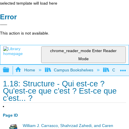
selected template will load here
Error
This action is not available.
chrome_reader_mode
Enter Reader
Mode
Expand/collapse global hierarchy
Home
Campus Bookshelves
Chabot C
1.18: Structure - Qui est-ce ?
Qu'est-ce que c'est ? Est-ce que
c'est... ?
Page ID
William J. Carrasco, Shahrzad Zahedi, and Caren