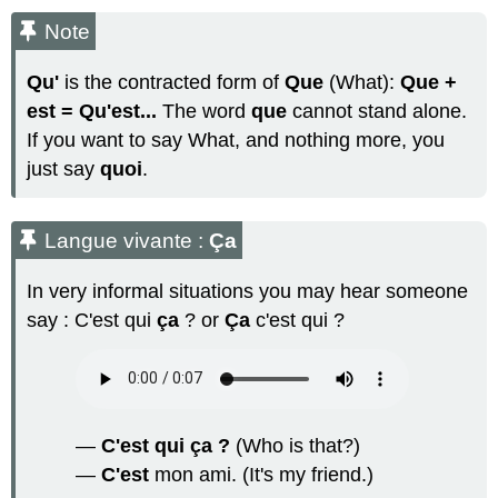
Note
Qu'
is the contracted form of
Que
(What):
Que +
est = Qu'est...
The word
que
cannot stand alone.
If you want to say What, and nothing more, you
just say
quoi
.
Langue vivante :
Ça
In very informal situations you may hear someone
say :
C'est qui
ça
? or
Ça
c'est qui ?
—
C'est qui ça ?
(Who is that?)
—
C'est
mon ami. (It's my friend.)