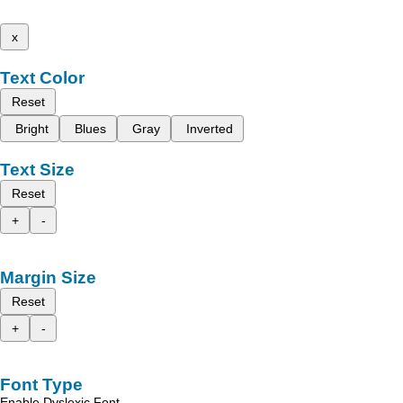
x
Text Color
Reset
Bright
Blues
Gray
Inverted
Text Size
Reset
+
-
Margin Size
Reset
+
-
Font Type
Enable Dyslexic Font