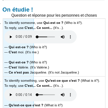
On étudie !
Question et réponse pour les personnes et choses
To identify someone, use
Qui-est ce ?
(Who is it?).
To reply, use
C'est...
Ce sont...
(It's...).
—
Qui est-ce ?
(Who is it?)
—
C'est
moi. (It's me.)
—
Qui est-ce ?
(Who is it?)
—
C'est
Valérie. (It's Valérie.)
—
Ce n'est
pas
Jacqueline. (It's not Jacqueline.)
To identify something, use
Qu'est-ce que c'est ?
(What is it?).
To reply, use
C'est...
Ce sont...
(It's...).
—
Qu'est-ce que c'est ?
(What is it?)