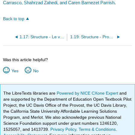
Carrasco, Shahrzad Zahedi, and Caren Barnezet Parrish
.
Back to top
1.17: Structure - Le verbe être
1.19: Structure - Pronoms toniques ou disjoints
Was this article helpful?
Yes
No
The LibreTexts libraries are
Powered by NICE CXone Expert
and
are supported by the Department of Education Open Textbook Pilot
Project, the UC Davis Office of the Provost, the UC Davis Library,
the California State University Affordable Learning Solutions
Program, and Merlot. We also acknowledge previous National
Science Foundation support under grant numbers 1246120,
1525057, and 1413739.
Privacy Policy
.
Terms & Conditions
.