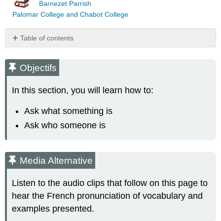
Barnezet Parrish
Palomar College and Chabot College
Table of contents
Objectifs
Media
Objectifs
Alternative
On
In this section, you will learn how to:
étudie
!
Ask what something is
Note
Ask who someone is
Langue
vivante
:
Media Alternative
Ça
Listen to the audio clips that follow on this page to
hear the French pronunciation of vocabulary and
examples presented.