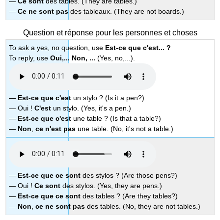
—
Ce sont
des tables. (They are tables.)
—
Ce ne sont pas
des tableaux. (They are not boards.)
Question et réponse pour les personnes et choses
To ask a yes, no question, use
Est-ce que c'est... ?
To reply, use
Oui,... Non, ...
(Yes, no,...).
—
Est-ce que c'est
un stylo ? (Is it a pen?)
— Oui !
C'est
un stylo. (Yes, it's a pen.)
—
Est-ce que c'est
une table ? (Is that a table?)
—
Non
,
ce n'est
pas
une table. (No, it's not a table.)
—
Est-ce que ce sont
des stylos ?
(Are those pens?)
— Oui !
Ce sont
des stylos. (Yes, they are pens.)
—
Est-ce que ce sont
des tables ? (Are they tables?)
—
Non
,
ce ne sont pas
des tables. (No, they are not tables.)