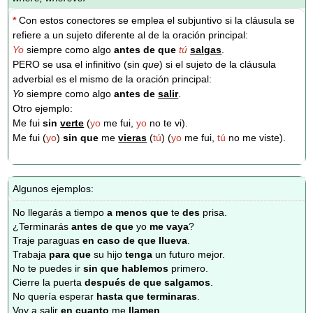
*
Con estos conectores se emplea el subjuntivo si la cláusula se
refiere a un sujeto diferente al de la oración principal:
Yo
siempre como algo
antes de
que
tú
salgas
.
PERO se usa el infinitivo (sin
que
) si el sujeto de la cláusula
adverbial es el mismo de la oración principal:
Yo
siempre como algo
antes de
salir
.
Otro ejemplo:
Me fui
sin
verte
(
yo
me fui,
yo
no te vi).
Me fui (
yo
)
sin que
me
vieras
(
tú
) (
yo
me fui,
tú
no me viste).
Algunos ejemplos:
No llegarás a tiempo
a menos que
te
des
prisa.
¿Terminarás
antes de que
yo
me vaya
?
Traje paraguas
en caso de que llueva
.
Trabaja
para que
su hijo
tenga
un futuro mejor.
No te puedes ir
sin que hablemos
primero.
Cierre la puerta
después de que salgamos
.
No quería esperar
hasta que terminaras
.
Voy a salir
en cuanto
me
llamen
.