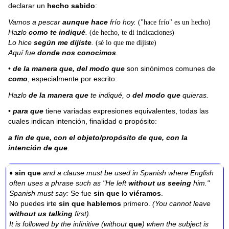
declarar un
hecho sabido
:
Vamos a pescar
aunque hace
frío hoy.
("hace frío" es un hecho)
Hazlo
como te indiqué
.
(de hecho, te di indicaciones)
Lo hice
según me dijiste
.
(sé lo que me dijiste)
Aquí fue
donde nos conocimos
.
•
de la manera que, del modo que
son sinónimos comunes de
como
, especialmente por escrito:
Hazlo
de la manera que
te indiqué, o
del modo que
quieras.
•
para que
tiene variadas expresiones equivalentes, todas las
cuales indican intención, finalidad o propósito:
a fin de que, con el objeto/propósito de que, con la
intención de que
.
♦
sin que
and a clause must be used in Spanish where English
often uses a phrase such as "He left
without us seeing
him."
Spanish must say:
Se fue
sin que
lo
viéramos
.
No puedes irte
sin que hablemos
primero.
(You cannot leave
without us talking
first).
It is followed by the infinitive (without
que
) when the subject is