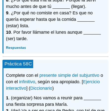
8
. ¿Por qué está fría la sopa? Porque la serví
mucho antes de que tú _______ (llegar).
9
. ¿Por qué no comiste en casa? Es que no
quería esperar hasta que la comida _______
(estar) lista.
10
. Por favor llámame el lunes aunque _______
(ser) tarde.
Respuestas
Práctica 58C
Complete con el
presente simple del subjuntivo
o
con el
infinitivo
, según sea apropiado. [
Ejercicio
interactivo
] (
Diccionario
)
1
. (organizar) Nos vamos a reunir para _______
una fiesta sorpresa para María.
2
. (dar) Va a ser en casa de Pedro, con tal de que