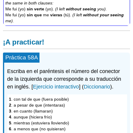
the same in both clauses:
Me fui (yo)
sin verte
(yo).
(I left
without seeing
you).
Me fui (yo)
sin que
me
vieras
(tú).
(I left
without your seeing
me).
¡A practicar!
Práctica 58A
Escriba en el paréntesis el número del conector
de la izquierda que corresponde a su traducción
en inglés. [
Ejercicio interactivo
] (
Diccionario
).
1
. con tal de que (fuera posible)
2
. a pesar de que (intentaras)
3
. en cuanto (llamaran)
4
. aunque (hiciera frío)
5
. mientras (estuviera lloviendo)
6
. a menos que (no quisieran)