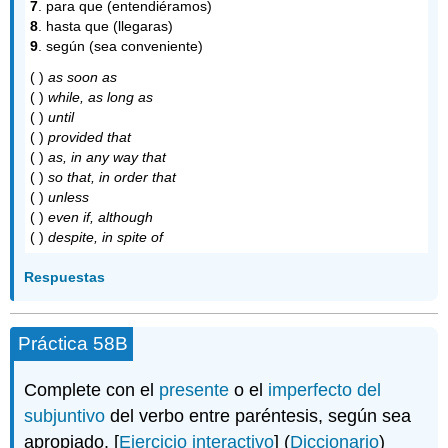
7
. para que (entendiéramos)
8
. hasta que (llegaras)
9
. según (sea conveniente)
( )
as soon as
( )
while, as long as
( )
until
( )
provided that
( )
as, in any way that
( )
so that, in order that
( )
unless
( )
even if, although
( )
despite, in spite of
Respuestas
Práctica 58B
Complete con el
presente
o el
imperfecto del
subjuntivo
del verbo entre paréntesis, según sea
apropiado. [
Ejercicio interactivo
] (
Diccionario
)