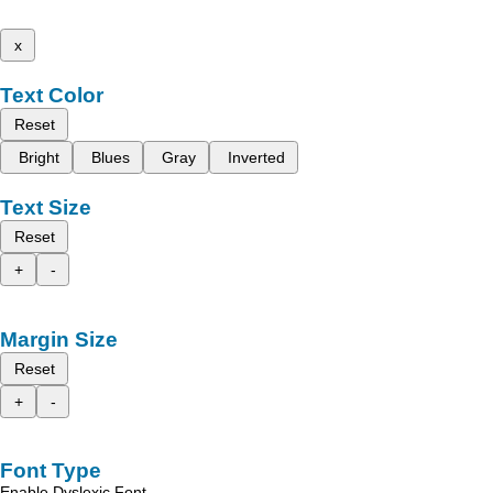
x
Text Color
Reset
Bright
Blues
Gray
Inverted
Text Size
Reset
+
-
Margin Size
Reset
+
-
Font Type
Enable Dyslexic Font