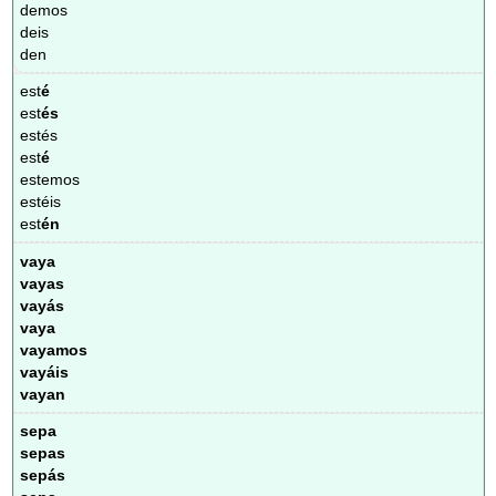
demos
deis
den
est
é
est
és
estés
est
é
estemos
estéis
est
én
vaya
vayas
vayás
vaya
vayamos
vayáis
vayan
sepa
sepas
sepás