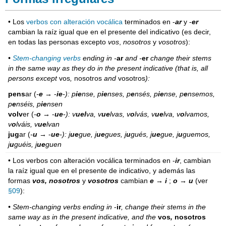
• Los
verbos con alteración vocálica
terminados en -
ar
y -
er
cambian la raíz igual que en el presente del indicativo (es decir,
en todas las personas excepto
vos
,
nosotros
y
vosotros
):
•
Stem-changing verbs
ending in -
ar
and -
er
change their stems
in the same way as they do in the present indicative
(that is, all
persons except
vos
,
nosotros
and
vosotros
)
:
pens
ar (
-
e
→
-
ie
-): p
ie
nse, p
ie
nses, p
e
nsés, p
ie
nse, p
e
nsemos,
p
e
nséis, p
ie
nsen
volv
er (
-
o
→
-
ue
-): v
uel
va, v
ue
lvas, v
o
lvás, v
ue
lva, v
o
lvamos,
v
o
lváis, v
ue
lvan
jug
ar (
-
u
→
-
ue
-): j
ue
gue, j
ue
gues, j
u
gués, j
ue
gue, j
u
guemos,
j
u
guéis, j
ue
guen
• Los verbos con alteración vocálica terminados en -
ir
, cambian
la raíz igual que en el presente de indicativo, y además las
formas
vos, nosotros
y
vosotros
cambian
e
→
i
;
o
→
u
(ver
§09
):
• Stem-changing verbs ending in
-
ir
, change their stems in the
same way as in the present indicative, and the
vos
,
nosotros