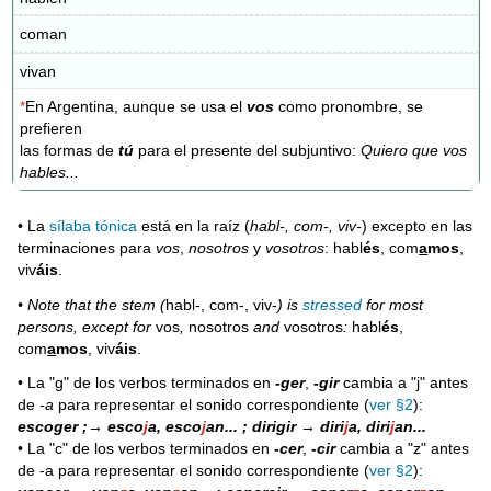
coman
vivan
*
En Argentina, aunque se usa el
vos
como pronombre, se
prefieren
las formas de
tú
para el presente del subjuntivo:
Quiero que vos
hables...
• La
sílaba tónica
está en la raíz (
habl-, com-, viv-
) excepto en las
terminaciones para
vos
,
nosotros
y
vosotros
: habl
és
, com
a
mos
,
viv
áis
.
• Note that the stem (
habl-, com-, viv-
) is
stressed
for most
persons, except for
vos
,
nosotros
and
vosotros
:
habl
és
,
com
a
mos
, viv
áis
.
• La "g" de los verbos terminados en
-ger
,
-gir
cambia a "j" antes
de
-a
para representar el sonido correspondiente (
ver §2
):
escoger ;→ esco
j
a, esco
j
an... ; dirigir → diri
j
a, diri
j
an...
• La "c" de los verbos terminados en
-cer
,
-cir
cambia a "z" antes
de -a para representar el sonido correspondiente (
ver §2
):