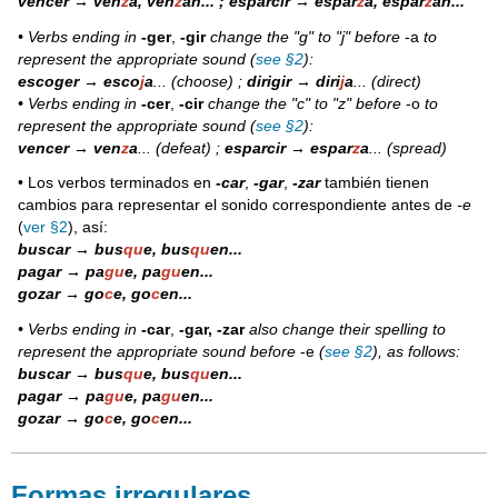
vencer → ven
z
a, ven
z
an... ; esparcir → espar
z
a, espar
z
an...
• Verbs ending in
-ger
,
-gir
change the "g" to "j" before
-a
to
represent the appropriate sound (
see §2
):
escoger → esco
j
a
... (choose) ;
dirigir → diri
j
a
... (direct)
• Verbs ending in
-cer
,
-cir
change the "c" to "z" before
-o
to
represent the appropriate sound (
see §2
):
vencer → ven
z
a
... (defeat) ;
esparcir → espar
z
a
... (spread)
• Los verbos terminados en
-car
,
-gar
,
-zar
también tienen
cambios para representar el sonido correspondiente antes de
-e
(
ver §2
), así:
buscar → bus
qu
e, bus
qu
en...
pagar → pa
gu
e, pa
gu
en...
gozar → go
c
e, go
c
en...
• Verbs ending in
-car
,
-gar, -zar
also change their spelling to
represent the appropriate sound before
-e
(
see §2
), as follows:
buscar → bus
qu
e, bus
qu
en...
pagar → pa
gu
e, pa
gu
en...
gozar → go
c
e, go
c
en...
Formas irregulares