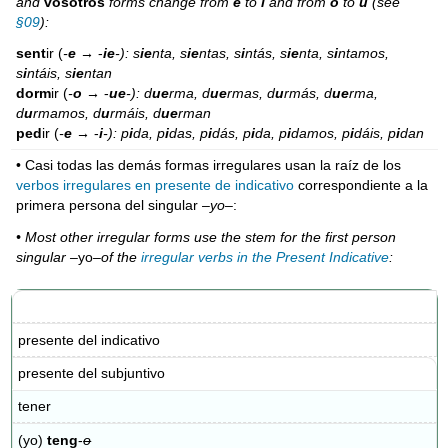
and
vosotros
forms change from
e
to
i
and from
o
to
u
(see
§09
):
sent
ir (
-
e
→
-
ie
-): s
ie
nta, s
ie
ntas, s
i
ntás, s
ie
nta, s
i
ntamos,
s
i
ntáis, s
ie
ntan
dorm
ir (
-
o
→
-
ue
-): d
ue
rma, d
ue
rmas, d
u
rmás, d
ue
rma,
d
u
rmamos, d
u
rmáis, d
ue
rman
ped
ir (
-
e
→
-
i
-): p
i
da, p
i
das, p
i
dás, p
i
da, p
i
damos, p
i
dáis, p
i
dan
• Casi todas las demás formas irregulares usan la raíz de los
verbos irregulares en presente de indicativo
correspondiente a la
primera persona del singular –
yo
–:
• Most other irregular forms use the stem for the first person
singular –
yo
–of the
irregular verbs in the Present Indicative
:
presente del indicativo
presente del subjuntivo
tener
(yo)
teng
-
o