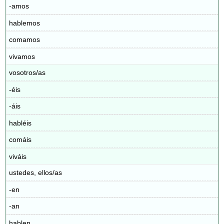
-amos
hablemos
comamos
vivamos
vosotros/as
-éis
-áis
habléis
comáis
viváis
ustedes, ellos/as
-en
-an
hablen