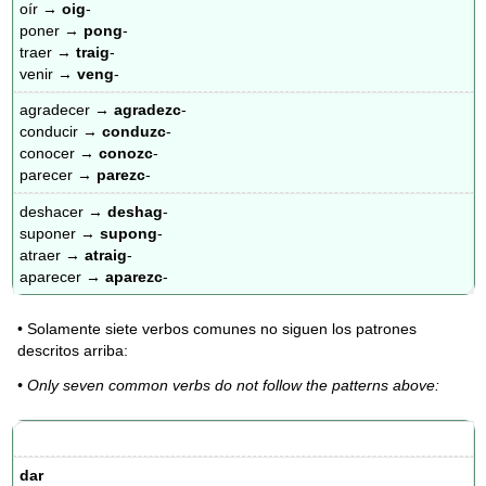
oír →
oig
-
poner →
pong
-
traer →
traig
-
venir →
veng
-
agradecer →
agradezc
-
conducir →
conduzc
-
conocer →
conozc
-
parecer →
parezc
-
deshacer →
deshag
-
suponer →
supong
-
atraer →
atraig
-
aparecer →
aparezc
-
• Solamente siete verbos comunes no siguen los patrones
descritos arriba:
• Only seven common verbs do not follow the patterns above:
dar