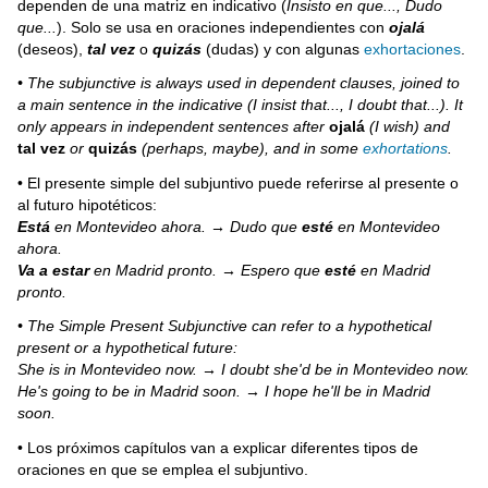
dependen de una matriz en indicativo (
Insisto en que..., Dudo
que...
). Solo se usa en oraciones independientes con
ojalá
(deseos),
tal vez
o
quizás
(dudas) y con algunas
exhortaciones
.
• The subjunctive is always used in dependent clauses, joined
to
a main sentence in the indicative (I insist that..., I doubt that...). It
only appears in independent sentences after
ojalá
(I wish) and
tal vez
or
quizás
(perhaps, maybe), and in some
exhortations
.
• El presente simple del subjuntivo puede referirse al presente o
al futuro hipotéticos:
Está
en Montevideo ahora. → Dudo que
esté
en Montevideo
ahora.
Va a estar
en Madrid pronto. → Espero que
esté
en Madrid
pronto.
• The Simple Present Subjunctive can refer to a hypothetical
present or a hypothetical future:
She is in Montevideo now. → I doubt she'd be in Montevideo now.
He's going to be in Madrid soon. → I hope he'll be in Madrid
soon.
• Los próximos capítulos van a explicar diferentes tipos de
oraciones en que se emplea el subjuntivo.