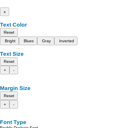
x
Text Color
Reset
Bright
Blues
Gray
Inverted
Text Size
Reset
+
-
Margin Size
Reset
+
-
Font Type
Enable Dyslexic Font