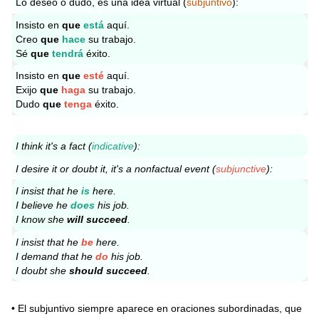
Lo deseo o dudo, es una idea virtual (
subjuntivo
):
Insisto en
que
está
aquí.
Creo
que
hace
su trabajo.
Sé
que
tendrá
éxito.
Insisto en
que
esté
aquí.
Exijo
que
haga
su trabajo.
Dudo
que
tenga
éxito.
I think it's a fact (
indicative
):
I desire it or doubt it, it's a nonfactual event (
subjunctive
):
I insist that he
is
here.
I believe he
does
his job.
I know she
will succeed
.
I insist that he
be
here.
I demand that he
do
his job.
I doubt she
should succeed
.
• El subjuntivo siempre aparece en oraciones subordinadas, que