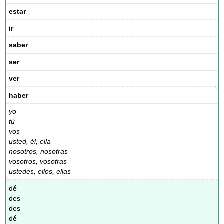
estar
ir
saber
ser
ver
haber
yo
tú
vos
usted, él, ella
nosotros, nosotras
vosotros, vosotras
ustedes, ellos, ellas
d
é
des
des
d
é