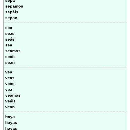
sepa
sepamos
sepáis
sepan
sea
seas
seás
sea
seamos
seáis
sean
vea
veas
veás
vea
veamos
veáis
vean
haya
hayas
hayás