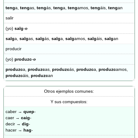
teng
a,
teng
as,
teng
ás,
teng
a,
teng
amos,
teng
áis,
teng
an
salir
(yo)
salg
-
o
salg
a,
salg
as,
salg
ás,
salg
a,
salg
amos,
salg
áis,
salg
an
producir
(yo)
produzc
-
o
produzc
a,
produzc
as,
produzc
ás,
produzc
a,
produzc
amos,
produzc
áis,
produzc
an
Otros ejemplos comunes:
Y sus compuestos:
caber →
quep
-
caer →
caig
-
decir →
dig
-
hacer →
hag
-