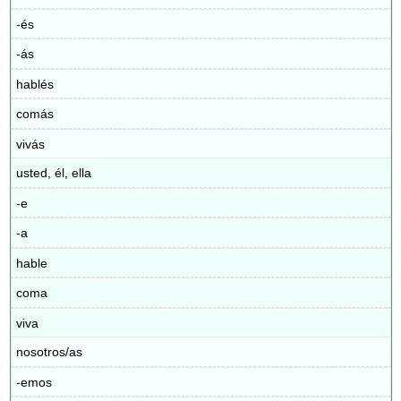
-és
-ás
hablés
comás
vivás
usted, él, ella
-e
-a
hable
coma
viva
nosotros/as
-emos