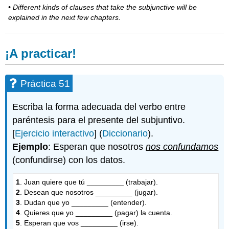
• Different kinds of clauses that take the subjunctive will be
explained in the next few chapters.
¡A practicar!
Práctica 51
Escriba la forma adecuada del verbo entre
paréntesis para el presente del subjuntivo.
[
Ejercicio interactivo
] (
Diccionario
).
Ejemplo
: Esperan que nosotros
nos confundamos
(confundirse) con los datos.
1
. Juan quiere que tú _________ (trabajar).
2
. Desean que nosotros _________ (jugar).
3
. Dudan que yo _________ (entender).
4
. Quieres que yo _________ (pagar) la cuenta.
5
. Esperan que vos _________ (irse).