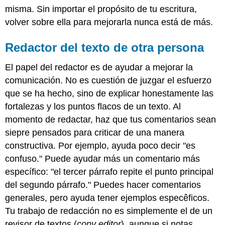
texto
misma. Sin importar el propósito de tu escritura,
de
volver sobre ella para mejorarla nunca está de más.
otra
persona
Redactor del texto de otra persona
Revisar
tu
El papel del redactor es de ayudar a mejorar la
propio
trabajo
comunicación. No es cuestión de juzgar el esfuerzo
que se ha hecho, sino de explicar honestamente las
fortalezas y los puntos flacos de un texto. Al
momento de redactar, haz que tus comentarios sean
siepre pensados para criticar de una manera
constructiva. Por ejemplo, ayuda poco decir "es
confuso." Puede ayudar más un comentario más
específico: "el tercer párrafo repite el punto principal
del segundo párrafo." Puedes hacer comentarios
generales, pero ayuda tener ejemplos especêficos.
Tu trabajo de redacción no es simplemente el de un
revisor de textos (
copy editor
), aunque si notas