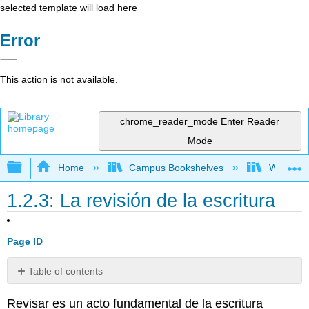
selected template will load here
Error
This action is not available.
chrome_reader_mode
Enter Reader
Mode
Expand/collapse global hierarchy
Home
Campus Bookshelves
Whitworth
1.2.3: La revisión de la escritura
Page ID
Table of contents
Redactor
Revisar es un acto fundamental de la escritura
del