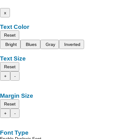
x
Text Color
Reset
Bright
Blues
Gray
Inverted
Text Size
Reset
+
-
Margin Size
Reset
+
-
Font Type
Enable Dyslexic Font