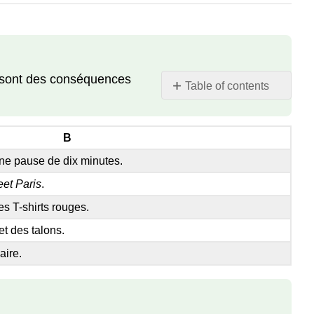
i sont des conséquences
Table of contents
Activité
1
B
Activité
2A
 une pause de dix minutes.
Activité
et Paris
.
2B
s T-shirts rouges.
Activité
3
t des talons.
Activité
aire.
4
Activité
5
Activité