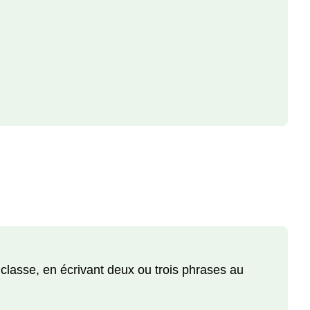
6
Activité
7
Activité
8
Activité
9
Activité
10
Activité
11
 classe, en écrivant deux ou trois phrases au