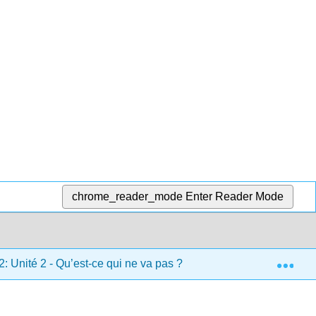
chrome_reader_mode
Enter Reader Mode
Exp
2: Unité 2 - Qu’est-ce qui ne va pas ?
2.4: Grammaire -