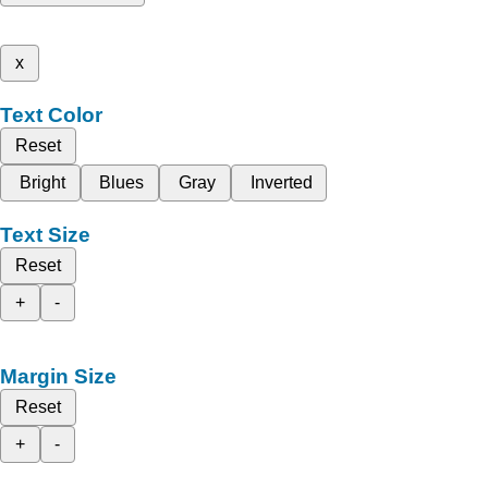
x
Text Color
Reset
Bright
Blues
Gray
Inverted
Text Size
Reset
+
-
Margin Size
Reset
+
-