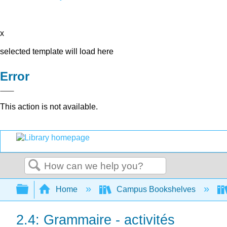
x
selected template will load here
Error
This action is not available.
Search
Expand/collapse global hierarchy
Home
Campus Bookshelves
2.4: Grammaire - activités