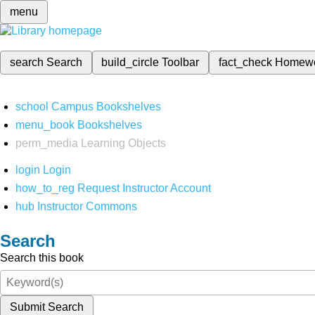
menu
search
Search
build_circle
Toolbar
fact_check
Homew
school
Campus Bookshelves
menu_book
Bookshelves
perm_media
Learning Objects
login
Login
how_to_reg
Request Instructor Account
hub
Instructor Commons
Search
Search this book
Submit Search