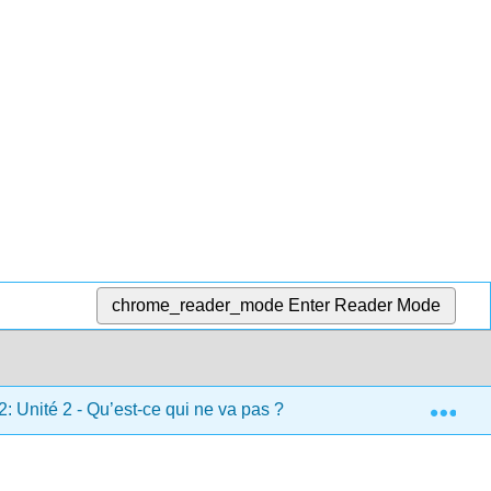
chrome_reader_mode
Enter Reader Mode
Exp
2: Unité 2 - Qu’est-ce qui ne va pas ?
2.2: Vocabulaire 