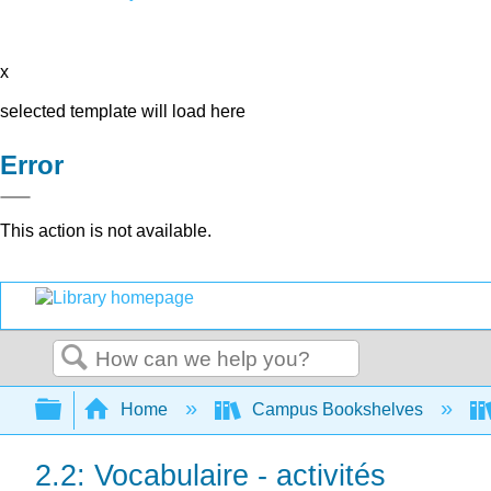
x
selected template will load here
Error
This action is not available.
Search
Expand/collapse global hierarchy
Home
Campus Bookshelves
2.2: Vocabulaire - activités