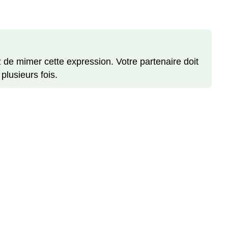
Activité
7
Activité
8
Activité
 de mimer cette expression. Votre partenaire doit
9A
lusieurs fois.
Activité
9B
Activité
10A
Activité
10B