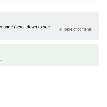
is page (scroll down to see
Table of contents
Note
Activité
1
Activite
.
2
Activité
3
Activité
4
Activité
5
Activité
6