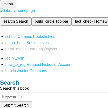
menu
search
Search
build_circle
Toolbar
fact_check
Homew
school
Campus Bookshelves
menu_book
Bookshelves
perm_media
Learning Objects
login
Login
how_to_reg
Request Instructor Account
hub
Instructor Commons
Search
Search this book
Submit Search