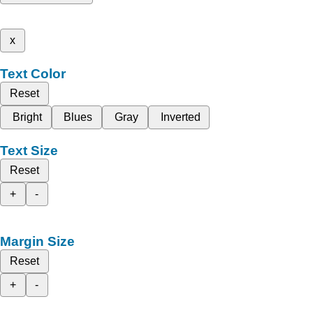
x
Text Color
Reset
Bright
Blues
Gray
Inverted
Text Size
Reset
+
-
Margin Size
Reset
+
-