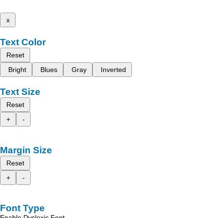
x
Text Color
Reset
Bright
Blues
Gray
Inverted
Text Size
Reset
+
-
Margin Size
Reset
+
-
Font Type
Enable Dyslexic Font