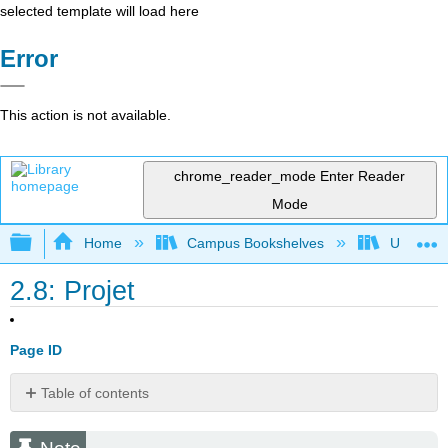
selected template will load here
Error
This action is not available.
chrome_reader_mode
Enter Reader
Mode
Expand/collapse global hierarchy
Home
Campus Bookshelves
Universit
2.8: Projet
Page ID
Table of contents
Note
Projet