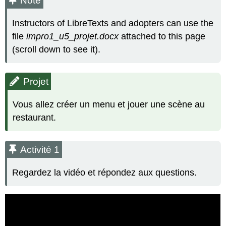
Note
Activité
1
Instructors of LibreTexts and adopters can use the
Activité
file
impro1_u5_projet.docx
attached to this page
2
(scroll down to see it).
Activité
3
Projet
Vous allez créer un menu et jouer une scène au
restaurant.
Activité 1
Regardez la vidéo et répondez aux questions.