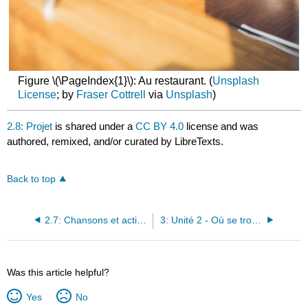
Figure \(\PageIndex{1}\): Au restaurant. (
Unsplash
License
; by
Fraser Cottrell
via
Unsplash
)
2.8: Projet
is shared under a
CC BY 4.0
license and was
authored, remixed, and/or curated by LibreTexts.
Back to top
2.7: Chansons et activités d'écoute
3: Unité 2 - Où se trouve la Tour Eiffel ?
Was this article helpful?
Yes
No