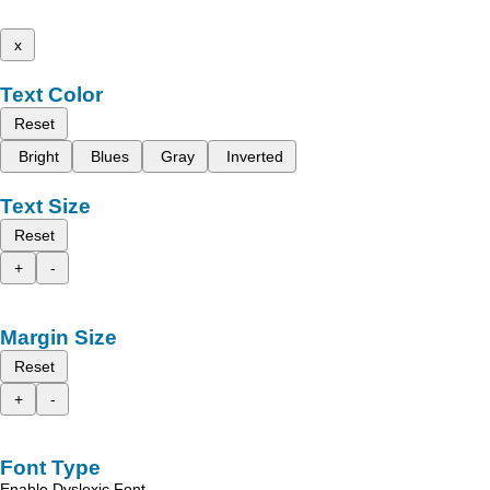
x
Text Color
Reset
Bright
Blues
Gray
Inverted
Text Size
Reset
+
-
Margin Size
Reset
+
-
Font Type
Enable Dyslexic Font