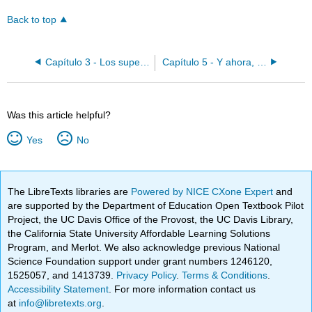
Back to top
Capítulo 3 - Los supermercados en Davis
Capítulo 5 - Y ahora, ¿qué hacemos?
Was this article helpful?
Yes
No
The LibreTexts libraries are
Powered by NICE CXone Expert
and
are supported by the Department of Education Open Textbook Pilot
Project, the UC Davis Office of the Provost, the UC Davis Library,
the California State University Affordable Learning Solutions
Program, and Merlot. We also acknowledge previous National
Science Foundation support under grant numbers 1246120,
1525057, and 1413739.
Privacy Policy
.
Terms & Conditions
.
Accessibility Statement
. For more information contact us
at
info@libretexts.org
.