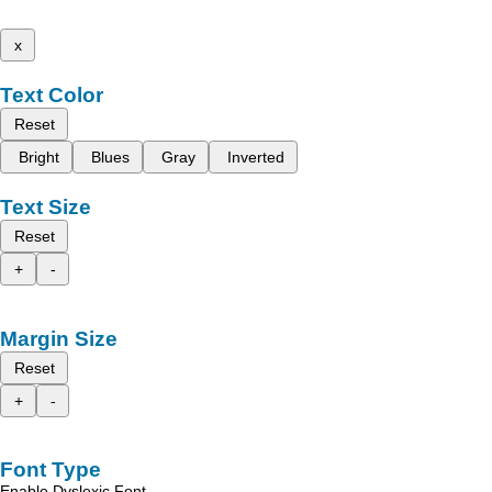
x
Text Color
Reset
Bright
Blues
Gray
Inverted
Text Size
Reset
+
-
Margin Size
Reset
+
-
Font Type
Enable Dyslexic Font