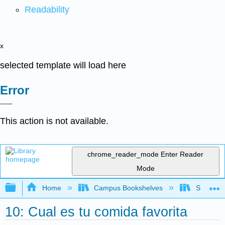
Readability
x
selected template will load here
Error
This action is not available.
chrome_reader_mode
Enter Reader
Mode
Expand/collapse global hierarchy
Home
Campus Bookshelves
Skyline 
10: Cual es tu comida favorita