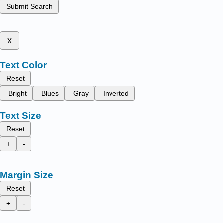
Submit Search
x
Text Color
Reset
Bright
Blues
Gray
Inverted
Text Size
Reset
+
-
Margin Size
Reset
+
-