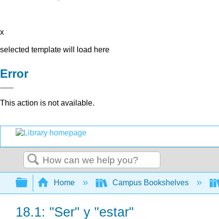
x
selected template will load here
Error
This action is not available.
Search
Expand/collapse global hierarchy
Home
Campus Bookshelves
18.1: "Ser" y "estar"