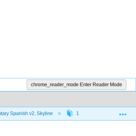
chrome_reader_mode
Enter Reader Mode
Exp
ary Spanish v2, Skyline
18: Ser, Estar y Tiempos Pe