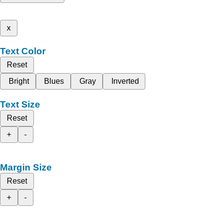
x
Text Color
Reset
Bright
Blues
Gray
Inverted
Text Size
Reset
+
-
Margin Size
Reset
+
-