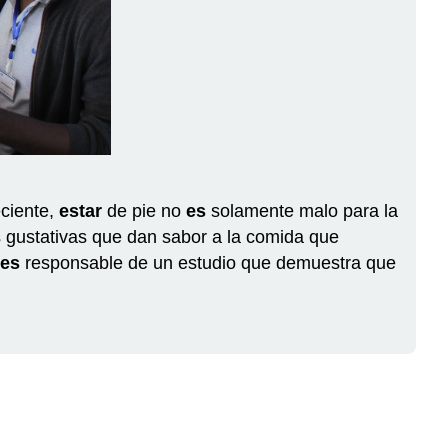
te
diré
si
está
rico
Presentación
de
"ser"
y
ciente,
estar
de pie no
es
solamente malo para la
"estar"
s gustativas que dan sabor a la comida que
y
es
responsable de un estudio que demuestra que
sus
usos
A
ver…
¿Cuándo
los
usamos?
"Ser"