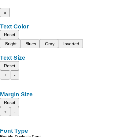
x
Text Color
Reset
Bright
Blues
Gray
Inverted
Text Size
Reset
+
-
Margin Size
Reset
+
-
Font Type
Enable Dyslexic Font