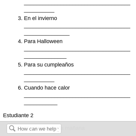
___________________________________
__________
En el invierno
___________________________________
_______________
Para Halloween
___________________________________
______________
Para su cumpleaños
___________________________________
__________
Cuando hace calor
___________________________________
___________
Estudiante 2
El sábado por la mañana
___________________________________