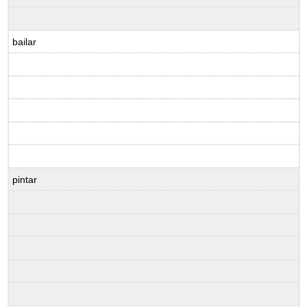
bailar
pintar