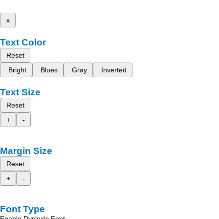
x
Text Color
Reset
Bright
Blues
Gray
Inverted
Text Size
Reset
+
-
Margin Size
Reset
+
-
Font Type
Enable Dyslexic Font