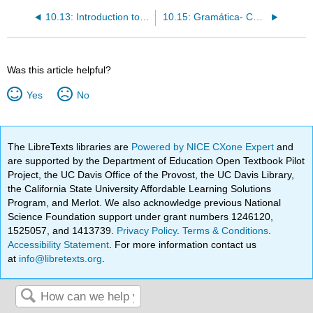
10.13: Introduction to ¿Estás cansada o estás enferma?
10.15: Gramática- Conjunciones coordinadas/ Porque and ¿por qué?
Was this article helpful?
Yes
No
The LibreTexts libraries are
Powered by NICE CXone Expert
and
are supported by the Department of Education Open Textbook Pilot
Project, the UC Davis Office of the Provost, the UC Davis Library,
the California State University Affordable Learning Solutions
Program, and Merlot. We also acknowledge previous National
Science Foundation support under grant numbers 1246120,
1525057, and 1413739.
Privacy Policy
.
Terms & Conditions
.
Accessibility Statement
. For more information contact us
at
info@libretexts.org
.