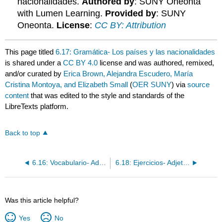
nacionalidades.
Authored by
: SUNY Oneonta
with Lumen Learning.
Provided by
: SUNY
Oneonta.
License
:
CC BY: Attribution
This page titled
6.17: Gramática- Los países y las nacionalidades
is shared under a
CC BY 4.0
license and was authored, remixed,
and/or curated by
Erica Brown, Alejandra Escudero, María
Cristina Montoya, and Elizabeth Small
(
OER SUNY
) via
source
content
that was edited to the style and standards of the
LibreTexts platform.
Back to top
6.16: Vocabulario- Adjetivos descriptivos
6.18: Ejercicios- Adjetivos descriptivos / Los países y las nacionalidades
Was this article helpful?
Yes
No