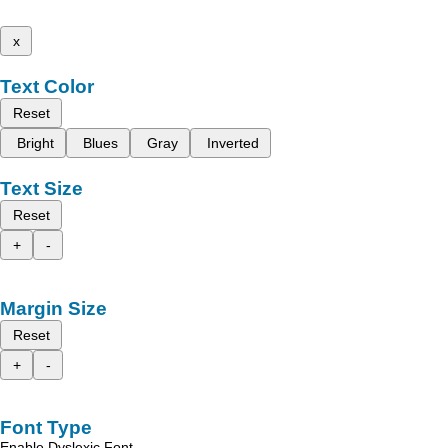
x
Text Color
Reset
Bright
Blues
Gray
Inverted
Text Size
Reset
+
-
Margin Size
Reset
+
-
Font Type
Enable Dyslexic Font