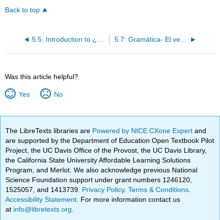
Back to top
5.5: Introduction to ¿Tienes una clase por la noche?
5.7: Gramática- El verbo tener
Was this article helpful?
Yes
No
The LibreTexts libraries are
Powered by NICE CXone Expert
and
are supported by the Department of Education Open Textbook Pilot
Project, the UC Davis Office of the Provost, the UC Davis Library,
the California State University Affordable Learning Solutions
Program, and Merlot. We also acknowledge previous National
Science Foundation support under grant numbers 1246120,
1525057, and 1413739.
Privacy Policy
.
Terms & Conditions
.
Accessibility Statement
. For more information contact us
at
info@libretexts.org
.