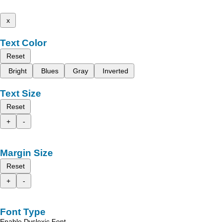
x
Text Color
Reset
Bright
Blues
Gray
Inverted
Text Size
Reset
+
-
Margin Size
Reset
+
-
Font Type
Enable Dyslexic Font