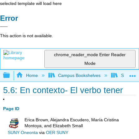
selected template will load here
Error
This action is not available.
chrome_reader_mode
Enter Reader
Mode
Expand/collapse global hierarchy
Home
Campus Bookshelves
Skyline 
5.6: En contexto- El verbo tener
Page ID
Erica Brown, Alejandra Escudero, María Cristina
Montoya, and Elizabeth Small
SUNY Oneonta
via
OER SUNY