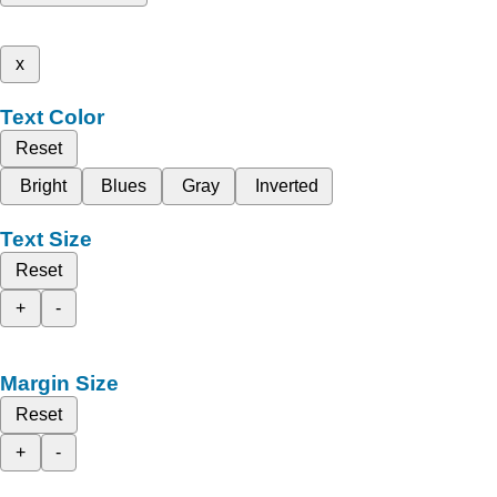
x
Text Color
Reset
Bright
Blues
Gray
Inverted
Text Size
Reset
+
-
Margin Size
Reset
+
-