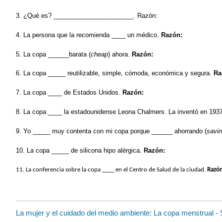
3. ¿Qué es? _______________________. Razón:
4. La persona que la recomienda ____ un médico.
Razón:
5. La copa ______barata (
cheap
) ahora.
Razón:
6. La copa _____ reutilizable, simple, cómoda, económica y segura.
Ra
7. La copa ____ de Estados Unidos.
Razón:
8. La copa ____ la estadounidense Leona Chalmers. La inventó en 193
9. Yo _____ muy contenta con mi copa porque ______ ahorrando (
savi
10. La copa _____ de silicona hipo alérgica.
Razón:
11. La conferencia sobre la copa ____ en el Centro de Salud de la ciudad.
Razón
La mujer y el cuidado del medio ambiente: La copa menstrual