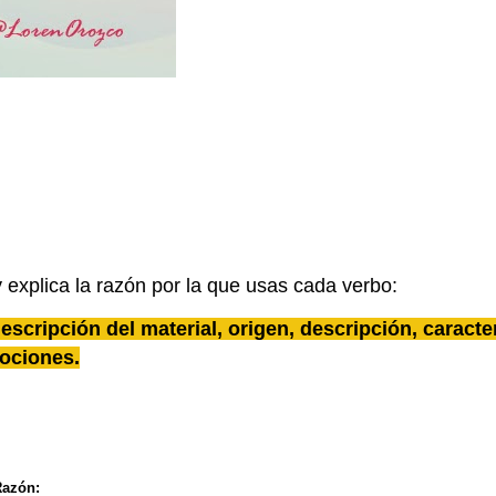
y explica la razón por la que usas cada verbo:
escripción
del material,
origen
,
descripción
,
caracte
ociones
.
Razón: