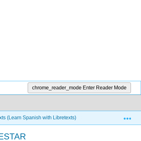
chrome_reader_mode
Enter Reader Mode
Exp
ts (Learn Spanish with Libretexts)
La mujer y el cui
Y ESTAR