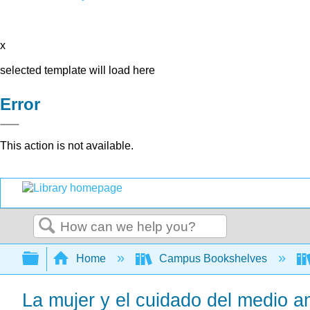
x
selected template will load here
Error
This action is not available.
Search
Expand/collapse global hierarchy
Home
Campus Bookshelves
La mujer y el cuidado del medio 