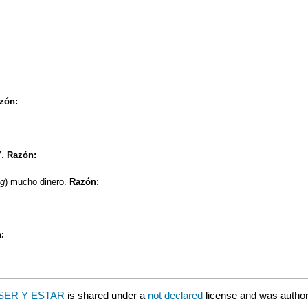
zón:
7.
Razón:
ng
) mucho dinero.
Razón:
:
 - SER Y ESTAR
is shared under a
not declared
license and was author