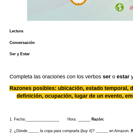
Lectura
Conversación
Ser y Estar
Completa las oraciones con los verbos
ser
o
estar
Razones
posibles
:
ubicación
,
estado
temporal,
d
definición
,
ocupación
,
lugar
de un
evento
,
em
1. Fecha:________________
Hora: ______
Razón:
2. ¿Dónde _____ la copa para comprarla (
buy it
)? ______ en Amazon.