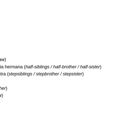
law
)
ia hermana (
half-siblings / half-brother / half-sister
)
tra (
stepsiblings / stepbrother / stepsister
)
her
)
w
)