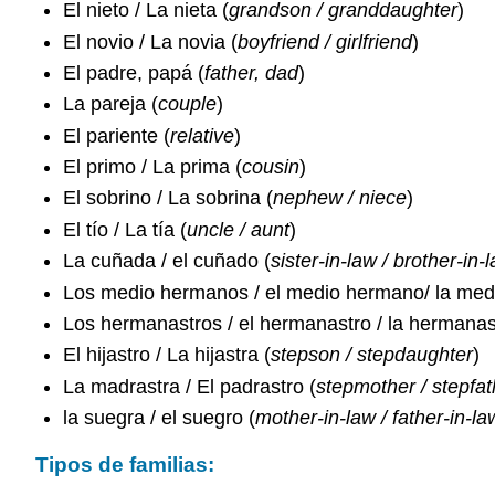
El nieto / La nieta (
grandson / granddaughter
)
El novio / La novia (
boyfriend / girlfriend
)
El padre, papá (
father, dad
)
La pareja (
couple
)
El pariente (
relative
)
El primo / La prima (
cousin
)
El sobrino / La sobrina (
nephew / niece
)
El tío / La tía (
uncle / aunt
)
La cuñada / el cuñado (
sister-in-law / brother-in-
Los medio hermanos / el medio hermano/ la med
Los hermanastros / el hermanastro / la hermanas
El hijastro / La hijastra (
stepson / stepdaughter
)
La madrastra / El padrastro (
stepmother / stepfat
la suegra / el suegro (
mother-in-law / father-in-la
Tipos de familias: