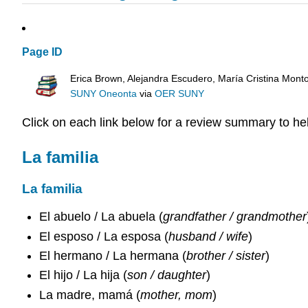
Page ID
Erica Brown, Alejandra Escudero, María Cristina Mont
SUNY Oneonta
via
OER SUNY
Click on each link below for a review summary to he
La familia
La familia
El abuelo / La abuela (
grandfather / grandmother
El esposo / La esposa (
husband / wife
)
El hermano / La hermana (
brother / sister
)
El hijo / La hija (
son / daughter
)
La madre, mamá (
mother, mom
)