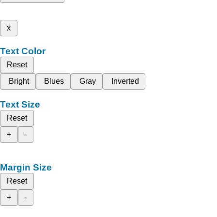
x
Text Color
Reset
Bright
Blues
Gray
Inverted
Text Size
Reset
+
-
Margin Size
Reset
+
-