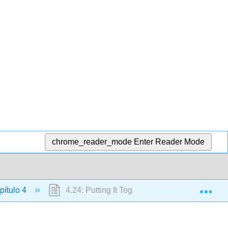
chrome_reader_mode
Enter Reader Mode
Exp
ítulo 4
4.24: Putting It Together- ¿Quiénes son los 